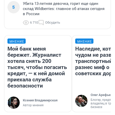
Убита 13-летняя девочка, горит еще один
5
склад Wildberries: главное об атаках сегодня
в России
6 710
Обсудить
МНЕНИЕ
МНЕНИЕ
Мой банк меня
Наследие, кото
бережет. Журналист
чудом не разва
хотела снять 200
транспортный 
тысяч, чтобы погасить
разнес миф о 
кредит, — к ней домой
советских доро
приехала служба
безопасности
Олег Арефьев
Блогер, предпри
Ксения Владимирская
владелец в тра
Автор мнения
бизнесе