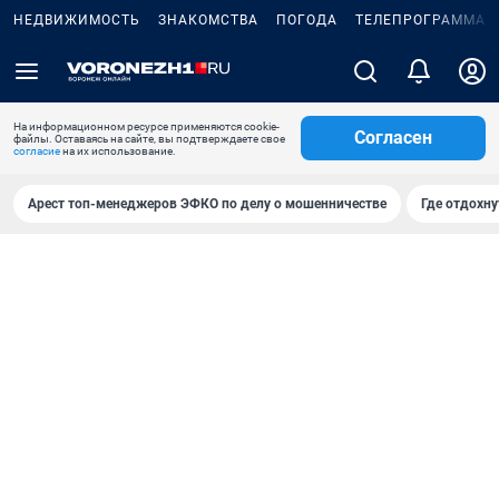
НЕДВИЖИМОСТЬ
ЗНАКОМСТВА
ПОГОДА
ТЕЛЕПРОГРАММА
На информационном ресурсе применяются cookie-
Согласен
файлы. Оставаясь на сайте, вы подтверждаете свое
согласие
на их использование.
Арест топ-менеджеров ЭФКО по делу о мошенничестве
Где отдохну