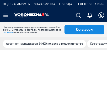
НЕДВИЖИМОСТЬ
ЗНАКОМСТВА
ПОГОДА
ТЕЛЕПРОГРАММА
На информационном ресурсе применяются cookie-
Согласен
файлы. Оставаясь на сайте, вы подтверждаете свое
согласие
на их использование.
Арест топ-менеджеров ЭФКО по делу о мошенничестве
Где отдохну