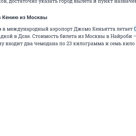
ов, достаточно указать город вылета и пункт назначе
в Кению из Москвы
о
в международный аэропорт Джомо Кеньятта летает
адкой в Дохе. Стоимость билета из Москвы в Найроби 
ену входит два чемодана по 23 килограмма и семь кил