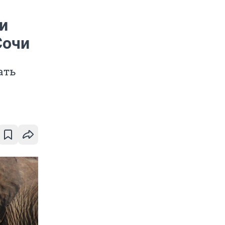
и
Сочи
ать