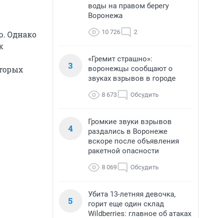
воды на правом берегу
Воронежа
10 726
2
ю. Однако
к
«Гремит страшно»:
3
воронежцы сообщают о
оторых
звуках взрывов в городе
8 673
Обсудить
Громкие звуки взрывов
4
раздались в Воронеже
вскоре после объявления
ракетной опасности
8 069
Обсудить
Убита 13-летняя девочка,
5
горит еще один склад
Wildberries: главное об атаках