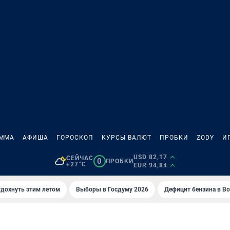
АММА
АФИША
ГОРОСКОП
КУРСЫ ВАЛЮТ
ПРОБКИ
ZODY
И
USD 82,17
СЕЙЧАС
0
ПРОБКИ
+27°C
EUR 94,84
тдохнуть этим летом
Выборы в Госдуму 2026
Дефицит бензина в В