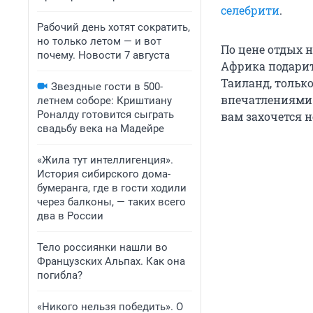
селебрити
.
Рабочий день хотят сократить,
но только летом — и вот
По цене отдых 
почему. Новости 7 августа
Африка подарит
Таиланд, тольк
Звездные гости в 500-
впечатлениями о
летнем соборе: Криштиану
Роналду готовится сыграть
вам захочется 
свадьбу века на Мадейре
«Жила тут интеллигенция».
История сибирского дома-
бумеранга, где в гости ходили
через балконы, — таких всего
два в России
Тело россиянки нашли во
Французских Альпах. Как она
погибла?
«Никого нельзя победить». О