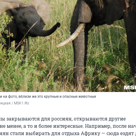
 на фото, вблизи же это крупные и опасные животные
ицкая / MSK1.RU
ны закрываются для россиян, открываются другие
е менее, а то и более интересные. Например, после на
сиян стали выбирать для отдыха Африку — сюда ездят