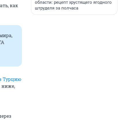
области: рецепт хрустящего ягодного
ать, как
штруделя за полчаса
мира,
TA
в Турцию
 ниже,
через