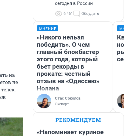
сегодня в России
6 461
Обсудить
МНЕНИЕ
МНЕНИ
«Никого нельзя
Кварт
победить». О чем
но де
главный блокбастер
рынок
этого года, который
сейча
бьет рекорды в
прокате: честный
ать на
отзыв на «Одиссею»
етов не
Нолана
телек.
муж
Стас Соколов
Эксперт
РЕКОМЕНДУЕМ
«Напоминает куриное