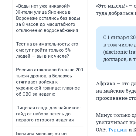
«Это мысль!» —
«Воды нет уже никакой!»
Жители улица Янониса в
туда добраться 
Воронеже остались без воды
за 8 часов до масштабного
отключения водоснабжения
С 1 января 2
в том числе
Тест на внимательность: его
смогут пройти только 5%
(electronic t
людей — вы в их числе?
долларов, в 
Россию атаковали больше 200
тысяч дронов, а Беларусь
стягивает войска к
Африка — это да
украинской границе: главное
на майские буде
об СВО за неделю
проживание сто
Лицевая гладь для чайников:
гайд от набора петель до
Минус только о
первого готового изделия
увеличивает вр
ОАЭ,
Турцию
и К
Бензина меньше, но он