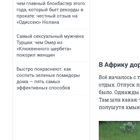
чем главный блокбастер этого
года, который бьет рекорды в
прокате: честный отзыв на
«Одиссею» Нолана
Самый сексуальный мужчина
Турции: чем Омер из
«Клюквенного щербета»
покорил женщин
В Африку до
Быстро покраснеют: как
соспеть зеленые помидоры
Всё началось с 
дома — пять самых
отдых. Отпуск п
эффективных способов
было. Однажды 
Там шла какая-
полушутя хмыкн