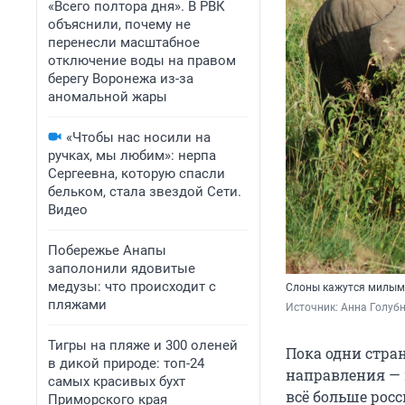
«Всего полтора дня». В РВК
объяснили, почему не
перенесли масштабное
отключение воды на правом
берегу Воронежа из-за
аномальной жары
«Чтобы нас носили на
ручках, мы любим»: нерпа
Сергеевна, которую спасли
бельком, стала звездой Сети.
Видео
Побережье Анапы
заполонили ядовитые
медузы: что происходит с
Слоны кажутся милыми
пляжами
Источник: 
Анна Голубн
Тигры на пляже и 300 оленей
Пока одни стра
в дикой природе: топ-24
направления — н
самых красивых бухт
всё больше рос
Приморского края