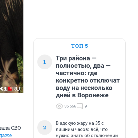
ТОП 5
Три района —
1
полностью, два —
частично: где
конкретно отключат
воду на несколько
дней в Воронеже
35 566
9
В адскую жару на 35 с
2
чала СВО
лишним часов: всё, что
даже
нужно знать об отключении