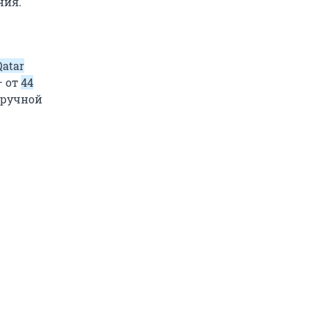
ния.
Qatar
— от
44
о ручной