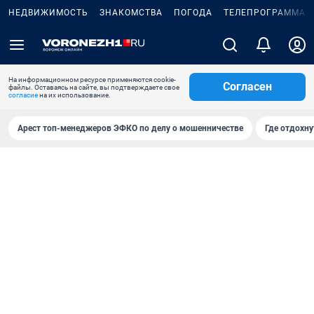
НЕДВИЖИМОСТЬ
ЗНАКОМСТВА
ПОГОДА
ТЕЛЕПРОГРАММА
На информационном ресурсе применяются cookie-
Согласен
файлы. Оставаясь на сайте, вы подтверждаете свое
согласие
на их использование.
Арест топ-менеджеров ЭФКО по делу о мошенничестве
Где отдохну