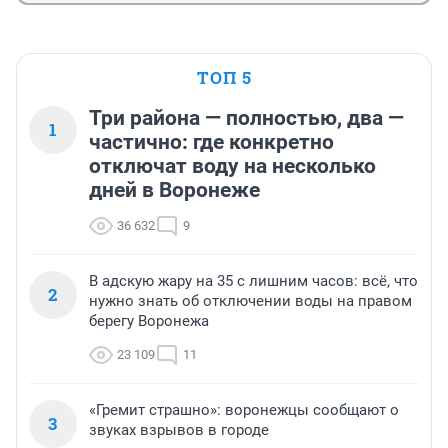
ТОП 5
Три района — полностью, два —
1
частично: где конкретно
отключат воду на несколько
дней в Воронеже
36 632
9
В адскую жару на 35 с лишним часов: всё, что
2
нужно знать об отключении воды на правом
берегу Воронежа
23 109
11
«Гремит страшно»: воронежцы сообщают о
3
звуках взрывов в городе