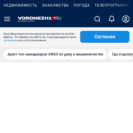
НЕДВИЖИМОСТЬ
ЗНАКОМСТВА
ПОГОДА
ТЕЛЕПРОГРАММА
На информационном ресурсе применяются cookie-
Согласен
файлы. Оставаясь на сайте, вы подтверждаете свое
согласие
на их использование.
Арест топ-менеджеров ЭФКО по делу о мошенничестве
Где отдохну