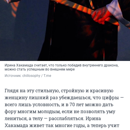
Ирина Хакамада считает, что только победив внутреннего дракона,
можно стать успешным во внешнем мире
Источник: 
chillosophy / T.me
Глядя на эту стильную, стройную и красивую
женщину лишний раз убеждаешься, что цифры —
всего лишь условность, и в 70 лет можно дать
фору многим молодым, если не позволять уму
лениться, а телу — расслабляться. Ирина
Хакамада живет так многие годы, а теперь учит