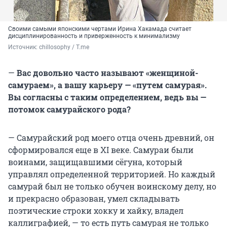
Своими самыми японскими чертами Ирина Хакамада считает
дисциплинированность и приверженность к минимализму
Источник: 
chillosophy / T.me
—
Вас довольно часто называют «женщиной-
самураем», а вашу карьеру — «путем самурая».
Вы согласны с таким определением, ведь вы —
потомок самурайского рода?
— Самурайский род моего отца очень древний, он
сформировался еще в XI веке. Самураи были
воинами, защищавшими сёгуна, который
управлял определенной территорией. Но каждый
самурай был не только обучен воинскому делу, но
и прекрасно образован, умел складывать
поэтические строки хокку и хайку, владел
каллиграфией, — то есть путь самурая не только