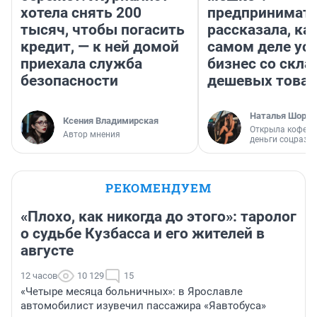
хотела снять 200
предпринимат
тысяч, чтобы погасить
рассказала, как
кредит, — к ней домой
самом деле ус
приехала служба
бизнес со скл
безопасности
дешевых това
Наталья Шорох
Ксения Владимирская
Открыла кофейн
Автор мнения
деньги соцразв
РЕКОМЕНДУЕМ
«Плохо, как никогда до этого»: таролог
о судьбе Кузбасса и его жителей в
августе
12 часов
10 129
15
«Четыре месяца больничных»: в Ярославле
автомобилист изувечил пассажира «Яавтобуса»