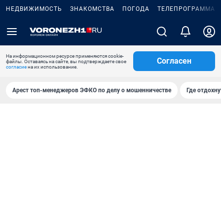
НЕДВИЖИМОСТЬ
ЗНАКОМСТВА
ПОГОДА
ТЕЛЕПРОГРАММА
На информационном ресурсе применяются cookie-
Согласен
файлы. Оставаясь на сайте, вы подтверждаете свое
согласие
на их использование.
Арест топ-менеджеров ЭФКО по делу о мошенничестве
Где отдохну