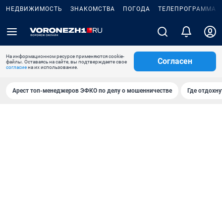
НЕДВИЖИМОСТЬ
ЗНАКОМСТВА
ПОГОДА
ТЕЛЕПРОГРАММА
На информационном ресурсе применяются cookie-
Согласен
файлы. Оставаясь на сайте, вы подтверждаете свое
согласие
на их использование.
Арест топ-менеджеров ЭФКО по делу о мошенничестве
Где отдохну