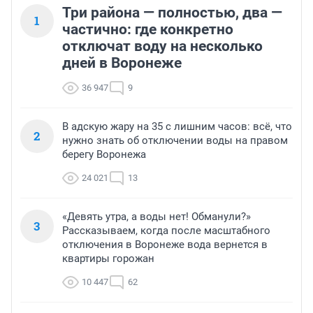
Три района — полностью, два —
1
частично: где конкретно
отключат воду на несколько
дней в Воронеже
36 947
9
В адскую жару на 35 с лишним часов: всё, что
2
нужно знать об отключении воды на правом
берегу Воронежа
24 021
13
«Девять утра, а воды нет! Обманули?»
3
Рассказываем, когда после масштабного
отключения в Воронеже вода вернется в
квартиры горожан
10 447
62