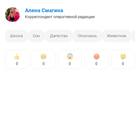
Алена Смагина
Корреспондент оперативной редакции
Школа
Сон
Дагестан
Оползень
Животное
Л
0
0
0
0
0