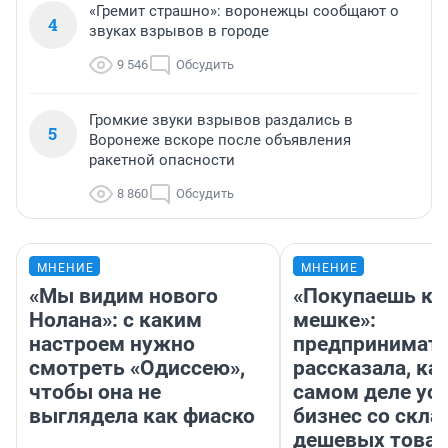
«Гремит страшно»: воронежцы сообщают о
4
звуках взрывов в городе
9 546
Обсудить
Громкие звуки взрывов раздались в
5
Воронеже вскоре после объявления
ракетной опасности
8 860
Обсудить
МНЕНИЕ
МНЕНИЕ
«Мы видим нового
«Покупаешь ко
Нолана»: с каким
мешке»:
настроем нужно
предпринимат
смотреть «Одиссею»,
рассказала, как
чтобы она не
самом деле ус
выглядела как фиаско
бизнес со скл
дешевых това