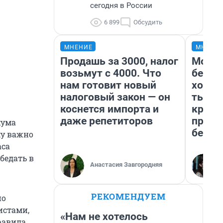
сегодня в России
6 899
Обсудить
МНЕНИЕ
МНЕНИ
Продашь за 3000, налог
Мой б
возьмут с 4000. Что
береж
нам готовит новый
хотел
налоговый закон — он
тысяч
коснется импорта и
креди
даже репетиторов
приех
хума
безоп
му важно
аса
бедать в
Анастасия Завгородняя
РЕКОМЕНДУЕМ
по
истами,
«Нам не хотелось
равила