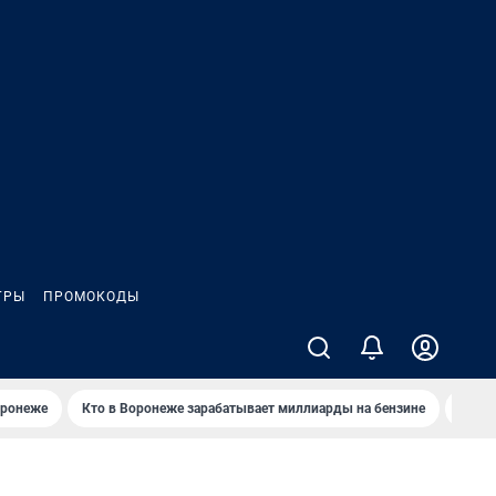
ГРЫ
ПРОМОКОДЫ
оронеже
Кто в Воронеже зарабатывает миллиарды на бензине
Где в