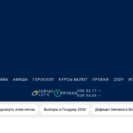
АММА
АФИША
ГОРОСКОП
КУРСЫ ВАЛЮТ
ПРОБКИ
ZODY
И
USD 82,17
СЕЙЧАС
1
ПРОБКИ
+27°C
EUR 94,84
тдохнуть этим летом
Выборы в Госдуму 2026
Дефицит бензина в В