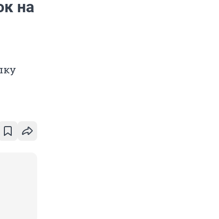
ок на
лку