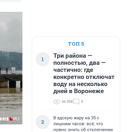
ТОП 5
Три района —
1
полностью, два —
частично: где
конкретно отключат
воду на несколько
дней в Воронеже
36 398
9
В адскую жару на 35 с
2
лишним часов: всё, что
нужно знать об отключении