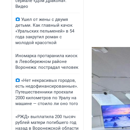
сериале «Дом Дракона».
Видео
Ушел от жены с двумя
детьми. Как главный качок
«Уральских пельменей» в 54
года закрутил роман с
молодой красоткой
Иномарка протаранила киоск
в Левобережном районе
Воронежа: пострадал человек
«Нет некрасивых городов,
есть недофинансированные».
Путешественники проехали
2000 километров по Уралу на
машине — стоило ли оно того
«РЖД» выплатила 200 тысяч
рублей матери погибшего год
назад в Воронежской области