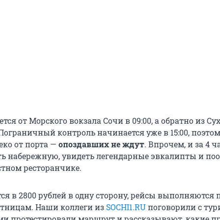
тся от Морского вокзала Сочи в 09:00, а обратно из Су
. Пограничный контроль начинается уже в 15:00, поэто
еко от порта —
опоздавших не ждут
. Впрочем, и за 4 ч
ь набережную, увидеть легендарные эвкалипты и поо
тном ресторанчике.
ся в 2800 рублей в одну сторону, рейсы выполняются 
тницам. Наши коллеги из
SOCHI1.RU
поговорили с тур
и протестировали маршрут и рассказывают, какие п