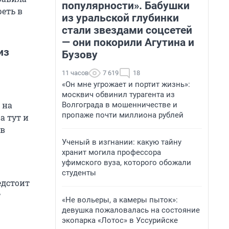
популярности». Бабушки
реть в
из уральской глубинки
стали звездами соцсетей
— они покорили Агутина и
из
Бузову
11 часов
7 619
18
«Он мне угрожает и портит жизнь»:
москвич обвинил турагента из
 на
Волгограда в мошенничестве и
пропаже почти миллиона рублей
а тут и
 в
Ученый в изгнании: какую тайну
хранит могила профессора
уфимского вуза, которого обожали
студенты
едстоит
т
«Не вольеры, а камеры пыток»:
девушка пожаловалась на состояние
экопарка «Лотос» в Уссурийске