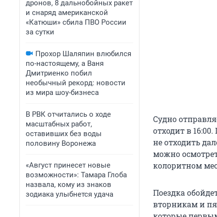
дронов, 8 дальнобойных ракет
и снаряд американской
«Катюши» сбила ПВО России
за сутки
Прохор Шаляпин влюбился
по-настоящему, а Ваня
Дмитриенко побил
необычный рекорд: новости
из мира шоу-бизнеса
В РВК отчитались о ходе
Судно отправляе
масштабных работ,
отходит в 16:00
оставивших без воды
не отходить дал
половину Воронежа
можно осмотрет
колоритном мес
«Август принесет новые
возможности»: Тамара Глоба
назвала, кому из знаков
Поездка обойдет
зодиака улыбнется удача
вторникам и пя
которые первым