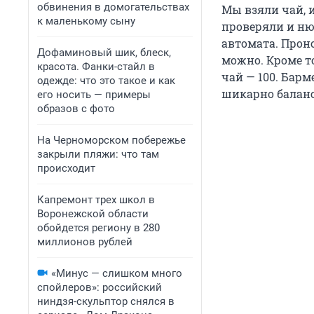
обвинения в домогательствах
Мы взяли чай, 
к маленькому сыну
проверяли и ню
автомата. Прон
Дофаминовый шик, блеск,
можно. Кроме то
красота. Фанки-стайл в
чай — 100. Бар
одежде: что это такое и как
шикарно баланс
его носить — примеры
образов с фото
На Черноморском побережье
закрыли пляжи: что там
происходит
Капремонт трех школ в
Воронежской области
обойдется региону в 280
миллионов рублей
«Минус — слишком много
спойлеров»: российский
ниндзя-скульптор снялся в