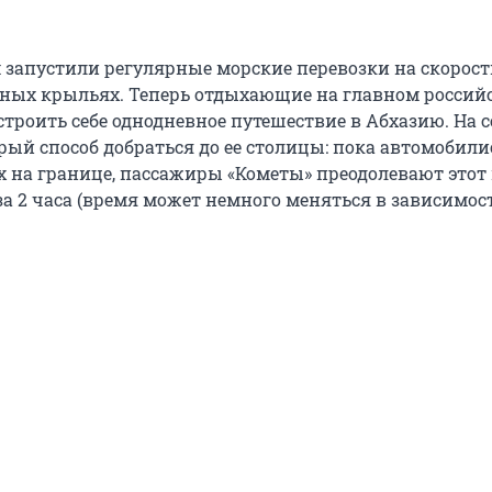
м запустили регулярные морские перевозки на скорос
дных крыльях. Теперь отдыхающие на главном россий
строить себе однодневное путешествие в Абхазию. На 
рый способ добраться до ее столицы: пока автомобил
х на границе, пассажиры «Кометы» преодолевают этот 
за 2 часа (время может немного меняться в зависимос