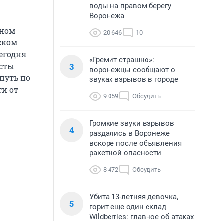
воды на правом берегу
Воронежа
тном
20 646
10
ском
сегодня
«Гремит страшно»:
3
исты
воронежцы сообщают о
путь по
звуках взрывов в городе
ти от
9 059
Обсудить
Громкие звуки взрывов
4
раздались в Воронеже
вскоре после объявления
ракетной опасности
8 472
Обсудить
Убита 13-летняя девочка,
5
горит еще один склад
Wildberries: главное об атаках