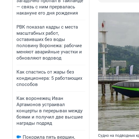
загадочно пропал в Таиланде
— связь с ним прервалась
накануне его дня рождения
РВК показал кадры с места
масштабных работ,
оставивших без воды
половину Воронежа: рабочие
меняют аварийные участки и
обновляют водовод
Как спастись от жары без
кондиционера: 5 работающих
способов
Как воронежец Иван
Артамонов устраивал
концерты в перерывах между
боями и получил две высшие
награды подряд
Судно на подводных к
Покорила пять вершин,