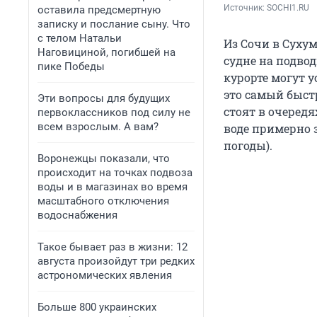
Источник: 
SOCHI1.RU
оставила предсмертную
записку и послание сыну. Что
с телом Натальи
Из Сочи в Суху
Наговициной, погибшей на
судне на подво
пике Победы
курорте могут у
это самый быст
Эти вопросы для будущих
стоят в очередя
первоклассников под силу не
всем взрослым. А вам?
воде примерно 
погоды).
Воронежцы показали, что
происходит на точках подвоза
воды и в магазинах во время
масштабного отключения
водоснабжения
Такое бывает раз в жизни: 12
августа произойдут три редких
астрономических явления
Больше 800 украинских