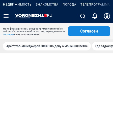
НЕДВИЖИМОСТЬ
ЗНАКОМСТВА
ПОГОДА
ТЕЛЕПРОГРАММА
На информационном ресурсе применяются cookie-
Согласен
файлы. Оставаясь на сайте, вы подтверждаете свое
согласие
на их использование.
Арест топ-менеджеров ЭФКО по делу о мошенничестве
Где отдохну