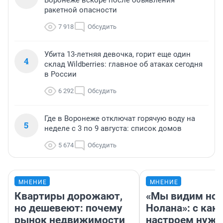
Воронеже вскоре после объявления
ракетной опасности
7 918
Обсудить
Убита 13-летняя девочка, горит еще один
4
склад Wildberries: главное об атаках сегодня
в России
6 292
Обсудить
Где в Воронеже отключат горячую воду на
5
неделе с 3 по 9 августа: список домов
5 674
Обсудить
МНЕНИЕ
МНЕНИЕ
Квартиры дорожают,
«Мы видим нов
но дешевеют: почему
Нолана»: с как
рынок недвижимости
настроем нужн