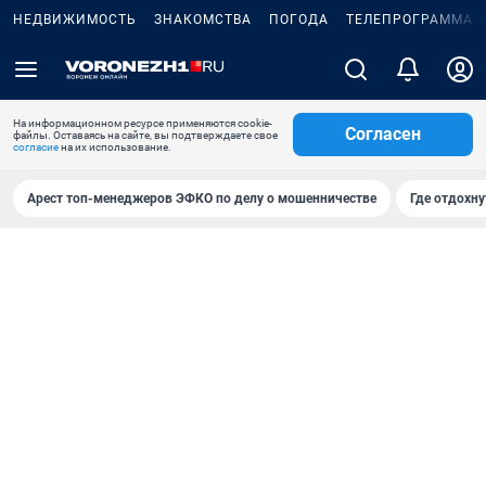
НЕДВИЖИМОСТЬ
ЗНАКОМСТВА
ПОГОДА
ТЕЛЕПРОГРАММА
На информационном ресурсе применяются cookie-
Согласен
файлы. Оставаясь на сайте, вы подтверждаете свое
согласие
на их использование.
Арест топ-менеджеров ЭФКО по делу о мошенничестве
Где отдохну