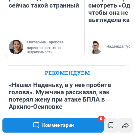
сейчас такой странный
смотреть «Оди
чтобы она не
выглядела как
Екатерина Торопова
Надежда Губар
директор агентства
недвижимости
РЕКОМЕНДУЕМ
«Нашел Наденьку, а у нее пробита
голова». Мужчина рассказал, как
потерял жену при атаке БПЛА в
Архипо-Осиповке
7 часов
10 730
1
0
Знаменитая тикток-блогер, рассказывавшая о борьбе
Комментарии
с редкой формой рака, умерла в возрасте 26 лет