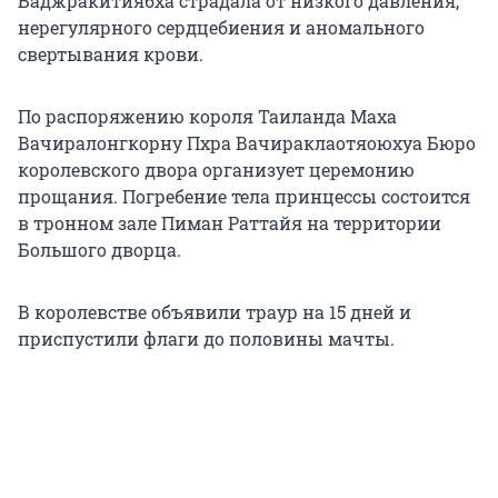
Баджракитиябха страдала от низкого давления,
нерегулярного сердцебиения и аномального
свертывания крови.
По распоряжению короля Таиланда Маха
Вачиралонгкорну Пхра Вачираклаотяоюхуа Бюро
королевского двора организует церемонию
прощания. Погребение тела принцессы состоится
в тронном зале Пиман Раттайя на территории
Большого дворца.
В королевстве объявили траур на 15 дней и
приспустили флаги до половины мачты.