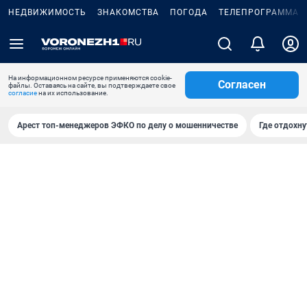
НЕДВИЖИМОСТЬ
ЗНАКОМСТВА
ПОГОДА
ТЕЛЕПРОГРАММА
На информационном ресурсе применяются cookie-
Согласен
файлы. Оставаясь на сайте, вы подтверждаете свое
согласие
на их использование.
Арест топ-менеджеров ЭФКО по делу о мошенничестве
Где отдохну