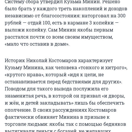
Систему сбора утвердил Кузьма Минин. Решено
было брать у каждого треть накоплений и доходов
независимо от благосостояния: наторговал на 300
рублей — отдай 100, есть в кармане 3 копейки —
выложи копейку. Сам Минин якобы первым
расстался почти со всем своим имуществом,
«мало что оставив в доме».
Историк Николай Костомаров характеризует
Кузьму Минина, как человека «тонкого и хитрого»,
«крутого нрава», который «идя к цели, не
останавливается перед бедствиями для других».
Поводом для такого вывода послужила его
знаменитая речь, в которой он призвал «и дворы,
и жён, и детей закладывать» лишь бы обеспечить
ополчение. В своих рассуждениях Костомаров
фактически обвиняет Минина в призыве к
торговле людьми: якобы так с помощью бедняков
вытягивали деньги с богачей, не желавших