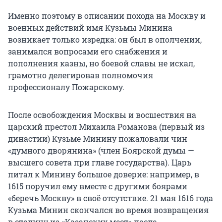
Именно поэтому в описании похода на Москву и
военных действий имя Кузьмы Минина
возникает только изредка: он был в ополчении,
занимался вопросами его снабжения и
пополнения казны, но боевой славы не искал,
грамотно делегировав полномочия
профессионалу Пожарскому.
После освобождения Москвы и восшествия на
царский престол Михаила Романова (первый из
династии) Кузьме Минину пожаловали чин
«думного дворянина» (член Боярской думы —
высшего совета при главе государства). Царь
питал к Минину большое доверие: например, в
1615 поручил ему вместе с другими боярами
«беречь Москву» в своё отсутствие. 21 мая 1616 года
Кузьма Минин скончался во время возвращения
в столицу из «Казанских мест» после