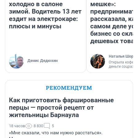
холодно в салоне
мешке»:
зимой. Водитель 13 лет
предпринимат
ездит на электрокаре:
рассказала, как
плюсы и минусы
самом деле ус
бизнес со скл
дешевых това
Наталья Шорох
Денис Дедюхин
Открыла кофейн
деньги соцразв
РЕКОМЕНДУЕМ
Как приготовить фаршированные
перцы — простой рецепт от
жительницы Барнаула
18 часов
8 830
5
«Мне сказали, что нам нужно расстаться».