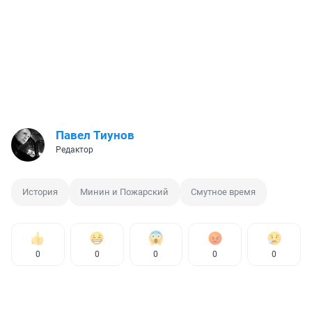
Павел Тиунов
Редактор
История
Минин и Пожарский
Смутное время
0
0
0
0
0