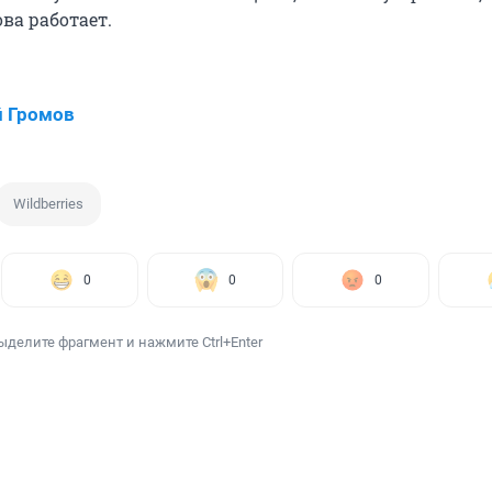
ва работает.
 Громов
Wildberries
0
0
0
ыделите фрагмент и нажмите Ctrl+Enter