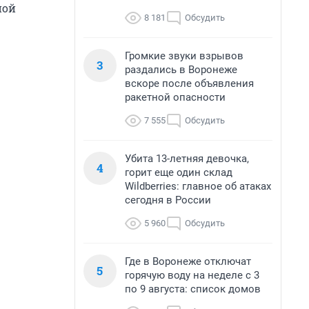
ной
8 181
Обсудить
Громкие звуки взрывов
3
раздались в Воронеже
вскоре после объявления
ракетной опасности
7 555
Обсудить
Убита 13-летняя девочка,
4
горит еще один склад
Wildberries: главное об атаках
сегодня в России
5 960
Обсудить
Где в Воронеже отключат
5
горячую воду на неделе с 3
по 9 августа: список домов