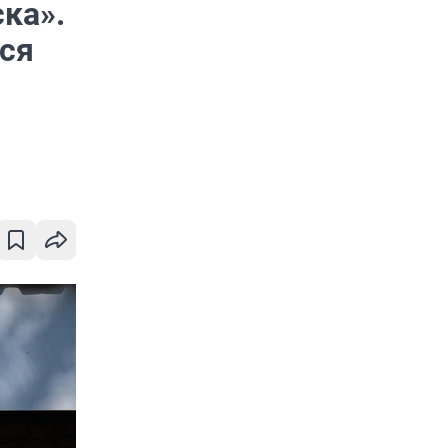
ска».
тся