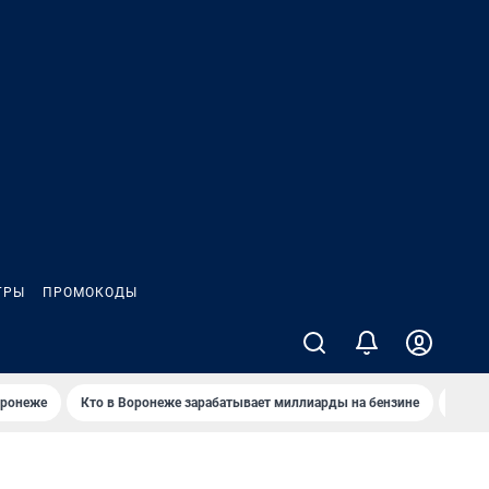
ГРЫ
ПРОМОКОДЫ
оронеже
Кто в Воронеже зарабатывает миллиарды на бензине
Где в