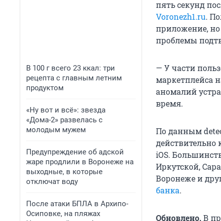
пять секунд пос
Voronezh1.ru
. П
приложение, но 
проблемы подт
— У части поль
В 100 г всего 23 ккал: три
рецепта с главным летним
маркетплейса н
продуктом
аномалий устра
время.
«Ну вот и всё»: звезда
«Дома-2» развелась с
молодым мужем
По данным detec
действительно к
Предупреждение об адской
iOS. Большинст
жаре продлили в Воронеже на
Иркутской, Сара
выходные, в которые
Воронеже и дру
отключат воду
банка
.
После атаки БПЛА в Архипо-
Осиповке, на пляжах
Обновлено.
В пр