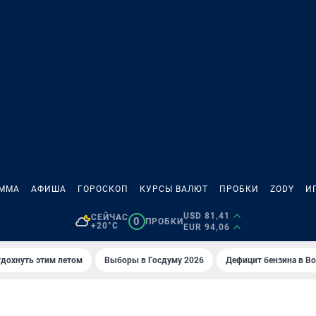
АММА
АФИША
ГОРОСКОП
КУРСЫ ВАЛЮТ
ПРОБКИ
ZODY
И
USD 81,41
СЕЙЧАС
0
ПРОБКИ
+20°C
EUR 94,06
тдохнуть этим летом
Выборы в Госдуму 2026
Дефицит бензина в В