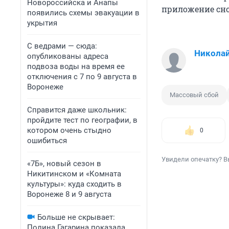
Новороссийска и Анапы
приложение сно
появились схемы эвакуации в
укрытия
С ведрами — сюда:
Николай
опубликованы адреса
подвоза воды на время ее
отключения с 7 по 9 августа в
Воронеже
Массовый сбой
Справится даже школьник:
пройдите тест по географии, в
котором очень стыдно
0
ошибиться
Увидели опечатку? В
«7Б», новый сезон в
Никитинском и «Комната
культуры»: куда сходить в
Воронеже 8 и 9 августа
Больше не скрывает:
Полина Гагарина показала