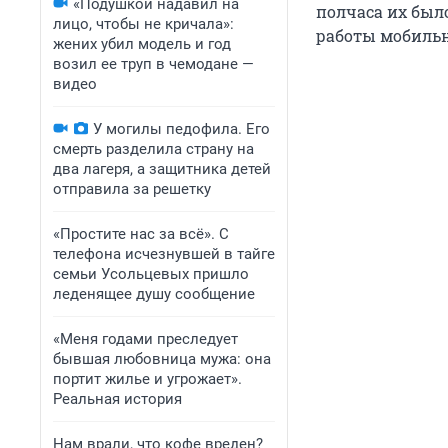
«Подушкой надавил на
полчаса их был
лицо, чтобы не кричала»:
работы мобиль
жених убил модель и год
возил ее труп в чемодане —
видео
У могилы педофила. Его
смерть разделила страну на
два лагеря, а защитника детей
отправила за решетку
«Простите нас за всё». С
телефона исчезнувшей в тайге
семьи Усольцевых пришло
леденящее душу сообщение
«Меня годами преследует
бывшая любовница мужа: она
портит жилье и угрожает».
Реальная история
Нам врали, что кофе вреден?