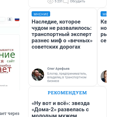
5 231
Обсудить
МНЕНИЕ
МНЕНИ
Наследие, которое
Кварт
чудом не развалилось:
но де
транспортный эксперт
рынок
разнес миф о «вечных»
сейча
советских дорогах
Олег Арефьев
Блогер, предприниматель,
владелец в транспортном
бизнесе
РЕКОМЕНДУЕМ
«Ну вот и всё»: звезда
«Дома-2» развелась с
ает через
молодым мужем