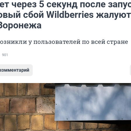
т через 5 секунд после запу
овый сбой Wildberries жалую
Воронежа
зникли у пользователей по всей стране
901
 комментарий