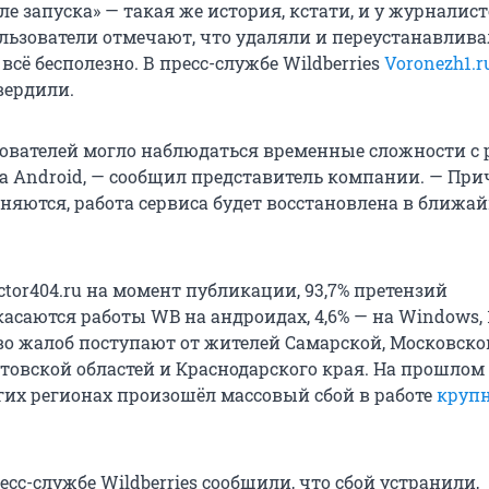
ле запуска» — такая же история, кстати, и у журналис
ользователи отмечают, что удаляли и переустанавлив
всё бесполезно. В пресс-службе Wildberries
Voronezh1.r
вердили.
зователей могло наблюдаться временные сложности с 
а Android, — сообщил представитель компании. — Пр
няются, работа сервиса будет восстановлена в ближа
tor404.ru на момент публикации, 93,7% претензий
асаются работы WB на андроидах, 4,6% — на Windows, 1
во жалоб поступают от жителей Самарской, Московско
товской областей и Краснодарского края. На прошлом 
гих регионах произошёл массовый сбой в работе
круп
есс-службе Wildberries сообщили, что сбой устранили,