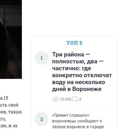
ТОП 5
Три района —
1
полностью, два —
частично: где
конкретно отключат
воду на несколько
дней в Воронеже
м 15
25 426
8
ыть своё
ев, такая
«Гремит страшно»:
ru,
2
воронежцы сообщают о
ве, и за
звуках взрывов в городе