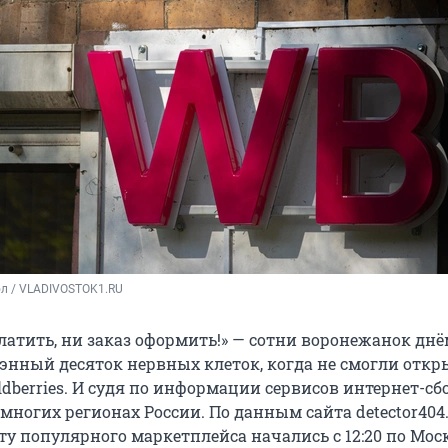
ол / VLADIVOSTOK1.RU
латить, ни заказ оформить!» — сотни воронежанок днё
энный десяток нервных клеток, когда не смогли откр
berries. И судя по информации сервисов интернет-сбо
многих регионах России. По данным сайта detector404.
у популярного маркетплейса начались с 12:20 по Моск