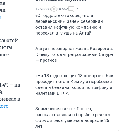
тов
12 часов
4 562
2
али
«С гордостью говорю, что я
u
деревенский»: зачем северянин
оставил нефтяную компанию и
переехал в глушь на Алтай
работой
ичины
Август перевернет жизнь Козерогов.
йшее
К чему готовит ретроградный Сатурн
— прогноз
«На 18 отдыхающих 18 поваров». Как
проходит лето в Крыму с перебоями
,4% — на
света и бензина, водой по графику и
й,
налетами БПЛА
неделе в
ного
Знаменитая тикток-блогер,
рассказывавшая о борьбе с редкой
формой рака, умерла в возрасте 26
лет