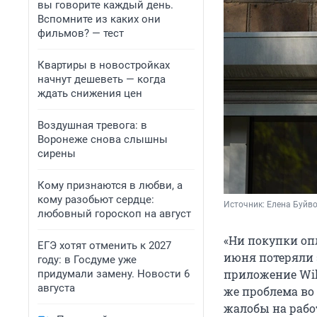
вы говорите каждый день.
Вспомните из каких они
фильмов? — тест
Квартиры в новостройках
начнут дешеветь — когда
ждать снижения цен
Воздушная тревога: в
Воронеже снова слышны
сирены
Кому признаются в любви, а
кому разобьют сердце:
Источник: 
Елена Буйв
любовный гороскоп на август
«Ни покупки оп
ЕГЭ хотят отменить к 2027
июня потеряли 
году: в Госдуме уже
приложение Wild
придумали замену. Новости 6
августа
же проблема во 
жалобы на работ