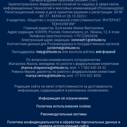
Сетевое издание «Воронеж онлайн» (18+)
Зарегистрировано Федеральной службой по надзору в сфере связи,
информационных технологий и массовых коммуникаций (Роскомнадзор)
Регистрационный номер и дата принятия решения о регистрации: ЭЛ №
ФС 77 - 86594 от 26.12.2023 г.
Учредитель: Общество с ограниченной ответственностью "ИНТЕРНЕТ
ТЕХНОЛОГИИ"
Главный редактор: Булгакова Ирина Викторовна
Адрес редакции: 630099, Россия, Новосибирск, ул. Ленина, 12, 6 этаж
Телефоны (круглосуточно): +79122863636
Электронный адрес редакции:
voronezh1@shkulev.ru
Контактные данные для Роскомнадзора и государственных органов:
juristchel@shkulev.ru
Техподдержка:
help@shkulev.ru
или воспользуйтесь
веб-формой
По вопросам коммерческого сотрудничества:
Жапарова Жанна, менеджер по работе с федеральными клиентами
zhanna.zhaparova@shkulev.ru
, моб. + 7 982 640 34 32
Ревина Мария, директор по работе с федеральными клиентами
mariya.revina@shkulev.ru
, моб. +7 910 402 4056
Редакция сайта не несет ответственности за достоверность
информации, содержащейся в рекламных объявлениях.
Информация об ограничениях
Политика использования cookies
Рекомендательные системы
Политика конфиденциальности и обработки персональных данных и
правила использования сайта