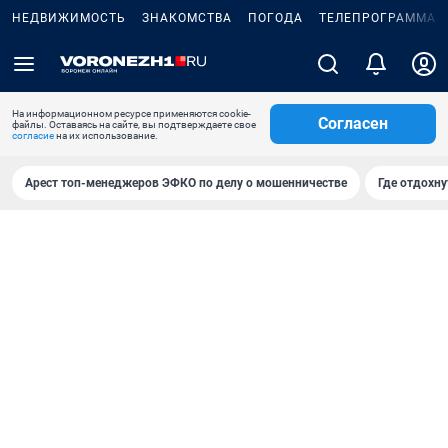
НЕДВИЖИМОСТЬ
ЗНАКОМСТВА
ПОГОДА
ТЕЛЕПРОГРАММА
На информационном ресурсе применяются cookie-
Согласен
файлы. Оставаясь на сайте, вы подтверждаете свое
согласие
на их использование.
Арест топ-менеджеров ЭФКО по делу о мошенничестве
Где отдохну