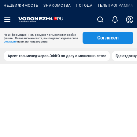
НЕДВИЖИМОСТЬ
ЗНАКОМСТВА
ПОГОДА
ТЕЛЕПРОГРАММА
На информационном ресурсе применяются cookie-
Согласен
файлы. Оставаясь на сайте, вы подтверждаете свое
согласие
на их использование.
Арест топ-менеджеров ЭФКО по делу о мошенничестве
Где отдохну