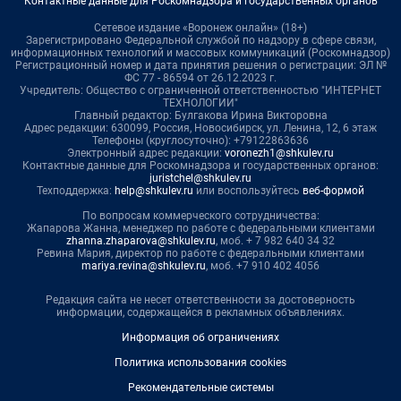
Контактные данные для Роскомнадзора и государственных органов
Сетевое издание «Воронеж онлайн» (18+)
Зарегистрировано Федеральной службой по надзору в сфере связи,
информационных технологий и массовых коммуникаций (Роскомнадзор)
Регистрационный номер и дата принятия решения о регистрации: ЭЛ №
ФС 77 - 86594 от 26.12.2023 г.
Учредитель: Общество с ограниченной ответственностью "ИНТЕРНЕТ
ТЕХНОЛОГИИ"
Главный редактор: Булгакова Ирина Викторовна
Адрес редакции: 630099, Россия, Новосибирск, ул. Ленина, 12, 6 этаж
Телефоны (круглосуточно): +79122863636
Электронный адрес редакции:
voronezh1@shkulev.ru
Контактные данные для Роскомнадзора и государственных органов:
juristchel@shkulev.ru
Техподдержка:
help@shkulev.ru
или воспользуйтесь
веб-формой
По вопросам коммерческого сотрудничества:
Жапарова Жанна, менеджер по работе с федеральными клиентами
zhanna.zhaparova@shkulev.ru
, моб. + 7 982 640 34 32
Ревина Мария, директор по работе с федеральными клиентами
mariya.revina@shkulev.ru
, моб. +7 910 402 4056
Редакция сайта не несет ответственности за достоверность
информации, содержащейся в рекламных объявлениях.
Информация об ограничениях
Политика использования cookies
Рекомендательные системы