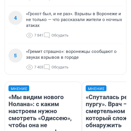
«Грохот был, и не раз». Взрывы в Воронеже и
4
не только — что рассказали жители о ночных
атаках
7 841
Обсудить
«Гремит страшно»: воронежцы сообщают о
5
звуках взрывов в городе
7 403
Обсудить
МНЕНИЕ
МНЕНИЕ
«Мы видим нового
«Спуталась реч
Нолана»: с каким
пургу». Врач — 
настроем нужно
смертельном д
смотреть «Одиссею»,
который слож
чтобы она не
обнаружить