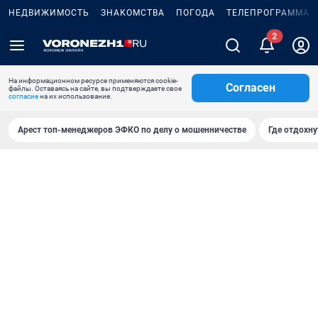
НЕДВИЖИМОСТЬ
ЗНАКОМСТВА
ПОГОДА
ТЕЛЕПРОГРАММА
На информационном ресурсе применяются cookie-
Согласен
файлы. Оставаясь на сайте, вы подтверждаете свое
согласие
на их использование.
Арест топ-менеджеров ЭФКО по делу о мошенничестве
Где отдохну