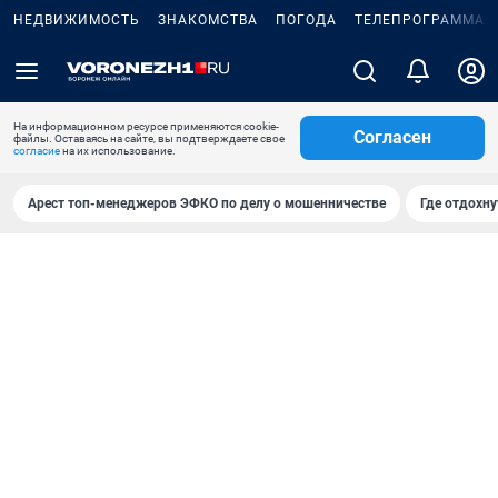
НЕДВИЖИМОСТЬ
ЗНАКОМСТВА
ПОГОДА
ТЕЛЕПРОГРАММА
На информационном ресурсе применяются cookie-
Согласен
файлы. Оставаясь на сайте, вы подтверждаете свое
согласие
на их использование.
Арест топ-менеджеров ЭФКО по делу о мошенничестве
Где отдохну