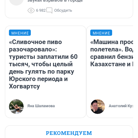
звуках взрывов в городе
6 982
Обсудить
МНЕНИЕ
МНЕНИЕ
«Сливочное пиво
«Машина прост
разочаровало»:
полетела». Вод
туристы заплатили 60
сравнил бензин
тысяч, чтобы целый
Казахстане и Р
день гулять по парку
Юрского периода и
Хогвартсу
Яна Шаламова
Анатолий Кузн
РЕКОМЕНДУЕМ