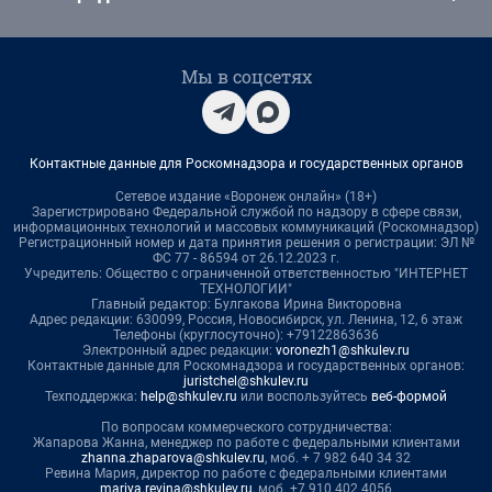
Мы в соцсетях
Контактные данные для Роскомнадзора и государственных органов
Сетевое издание «Воронеж онлайн» (18+)
Зарегистрировано Федеральной службой по надзору в сфере связи,
информационных технологий и массовых коммуникаций (Роскомнадзор)
Регистрационный номер и дата принятия решения о регистрации: ЭЛ №
ФС 77 - 86594 от 26.12.2023 г.
Учредитель: Общество с ограниченной ответственностью "ИНТЕРНЕТ
ТЕХНОЛОГИИ"
Главный редактор: Булгакова Ирина Викторовна
Адрес редакции: 630099, Россия, Новосибирск, ул. Ленина, 12, 6 этаж
Телефоны (круглосуточно): +79122863636
Электронный адрес редакции:
voronezh1@shkulev.ru
Контактные данные для Роскомнадзора и государственных органов:
juristchel@shkulev.ru
Техподдержка:
help@shkulev.ru
или воспользуйтесь
веб-формой
По вопросам коммерческого сотрудничества:
Жапарова Жанна, менеджер по работе с федеральными клиентами
zhanna.zhaparova@shkulev.ru
, моб. + 7 982 640 34 32
Ревина Мария, директор по работе с федеральными клиентами
mariya.revina@shkulev.ru
, моб. +7 910 402 4056