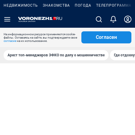
НЕДВИЖИМОСТЬ
ЗНАКОМСТВА
ПОГОДА
ТЕЛЕПРОГРАММА
На информационном ресурсе применяются cookie-
Согласен
файлы. Оставаясь на сайте, вы подтверждаете свое
согласие
на их использование.
Арест топ-менеджеров ЭФКО по делу о мошенничестве
Где отдохну