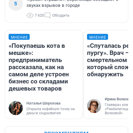
5
звуках взрывов в городе
7 620
Обсудить
МНЕНИЕ
МНЕНИЕ
«Покупаешь кота в
«Спуталась реч
мешке»:
пургу». Врач — 
предприниматель
смертельном д
рассказала, как на
который слож
самом деле устроен
обнаружить
бизнес со складами
дешевых товаров
Ирина Волкова
Наталья Шорохова
Главврач клини
Открыла кофейную точку на
«Реабилитация 
деньги соцразвития
Волковой»