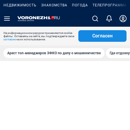
НЕДВИЖИМОСТЬ
ЗНАКОМСТВА
ПОГОДА
ТЕЛЕПРОГРАММА
На информационном ресурсе применяются cookie-
Согласен
файлы. Оставаясь на сайте, вы подтверждаете свое
согласие
на их использование.
Арест топ-менеджеров ЭФКО по делу о мошенничестве
Где отдохну