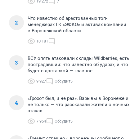
19 272
7
Что известно об арестованных топ-
2
менеджерах ГК «ЭФКО» и активах компании
в Воронежской области
10 181
1
ВСУ опять атаковали склады Wildberries, есть
3
пострадавший: что известно об ударах, и что
будет с доставкой — главное
9 927
Обсудить
«Грохот был, и не раз». Взрывы в Воронеже и
4
не только — что рассказали жители о ночных
атаках
7 954
Обсудить
«Гремит страшно»: воронежцы сообщают о