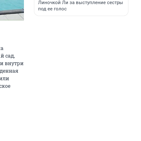
Линочкой Ли за выступление сестры
под ее голос
на
й сад,
ки внутри
еденная
 или
ское