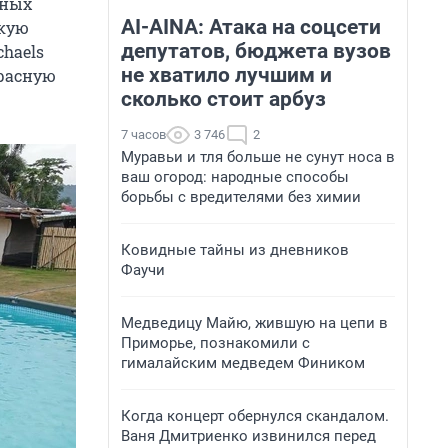
мных
AI-AINA: Атака на соцсети
зкую
депутатов, бюджета вузов
chaels
не хватило лучшим и
красную
сколько стоит арбуз
7 часов
3 746
2
Муравьи и тля больше не сунут носа в
ваш огород: народные способы
борьбы с вредителями без химии
Ковидные тайны из дневников
Фаучи
Медведицу Майю, жившую на цепи в
Приморье, познакомили с
гималайским медведем Фиником
Когда концерт обернулся скандалом.
Ваня Дмитриенко извинился перед