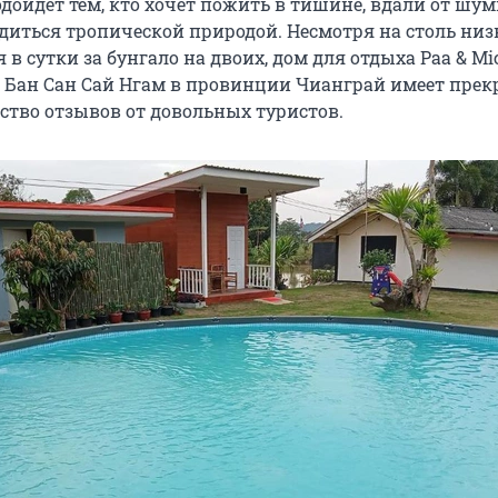
одойдет тем, кто хочет пожить в тишине, вдали от шу
адиться тропической природой. Несмотря на столь ни
я в сутки за бунгало на двоих, дом для отдыха Paa & Mi
не Бан Сан Сай Нгам в провинции Чианграй имеет пре
ство отзывов от довольных туристов.