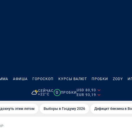
АММА
АФИША
ГОРОСКОП
КУРСЫ ВАЛЮТ
ПРОБКИ
ZODY
И
USD 80,93
СЕЙЧАС
0
ПРОБКИ
+22°C
EUR 93,19
тдохнуть этим летом
Выборы в Госдуму 2026
Дефицит бензина в В
ОР