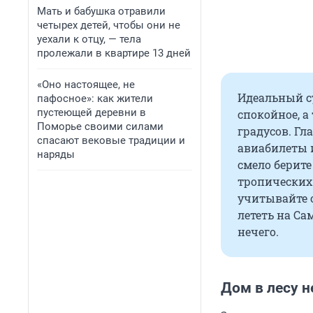
Мать и бабушка отравили
четырех детей, чтобы они не
уехали к отцу, — тела
пролежали в квартире 13 дней
«Оно настоящее, не
Идеальный су
пафосное»: как жители
пустеющей деревни в
спокойное, 
Поморье своими силами
градусов. Гл
спасают вековые традиции и
авиабилеты 
наряды
смело берите
тропических 
учитывайте о
лететь на Са
нечего.
Дом в лесу н