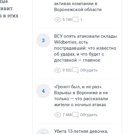
ные
активах компании в
дивит.
Воронежской области
 в этих
9 749
1
ВСУ опять атаковали склады
3
Wildberries, есть
пострадавший: что известно
об ударах, и что будет с
доставкой — главное
9 532
Обсудить
«Грохот был, и не раз».
4
Взрывы в Воронеже и не
только — что рассказали
жители о ночных атаках
7 488
Обсудить
Убита 13-летняя девочка,