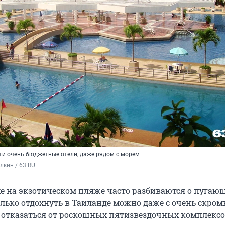
ти очень бюджетные отели, даже рядом с морем
кин / 63.RU
е на экзотическом пляже часто разбиваются о пугаю
олько отдохнуть в Таиланде можно даже с очень скро
 отказаться от роскошных пятизвездочных комплекс