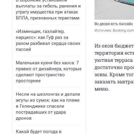
В Воронеже установили
выплаты за гибель, ранения и
утрату имущества при атаках
БПЛА, признанных терактами
Во дворе есть бассейн
Источник: 
Booking.com
«Изменщик, газлайтер,
нарцисс»: как Гуф раз за
разом разбивал сердца своих
Из окон бюджет
пассий
территории есть
уютная терраса
Маленькая кухня без хаоса: 7
достаточно про
правил от дизайнера, которые
зоны. Кроме то
сделают пространство
просторнее
заказать завтра
меню.
Несли на шезлонгах и делали
жгуты из сумок: как на пляже
в Геленджике спасали
пострадавших от удара
дронов
Какой будет погода в