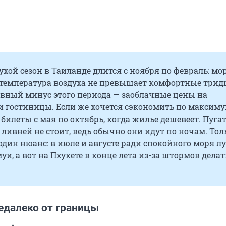
хой сезон в Таиланде длится с ноября по февраль: мо
а температура воздуха не превышает комфортные трид
авный минус этого периода — заоблачные цены на
и гостиницы. Если же хочется сэкономить по максиму
 билеты с мая по октябрь, когда жилье дешевеет. Пуга
ливней не стоит, ведь обычно они идут по ночам. Тол
дин нюанс: в июле и августе ради спокойного моря л
муи, а вот на Пхукете в конце лета из-за штормов делат
едалеко от границы