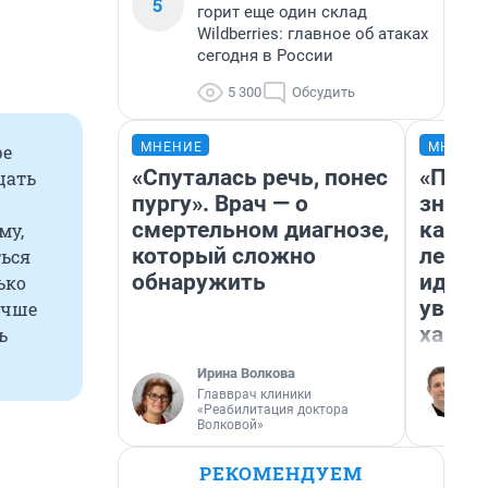
5
горит еще один склад
Wildberries: главное об атаках
сегодня в России
5 300
Обсудить
МНЕНИЕ
МНЕНИ
ре
«Спуталась речь, понес
«Пост
цать
пургу». Врач — о
значит
смертельном диагнозе,
карди
му,
который сложно
летни
ться
обнаружить
идею 
ько
уволь
учше
хамст
ь
Ирина Волкова
Главврач клиники
«Реабилитация доктора
Волковой»
РЕКОМЕНДУЕМ