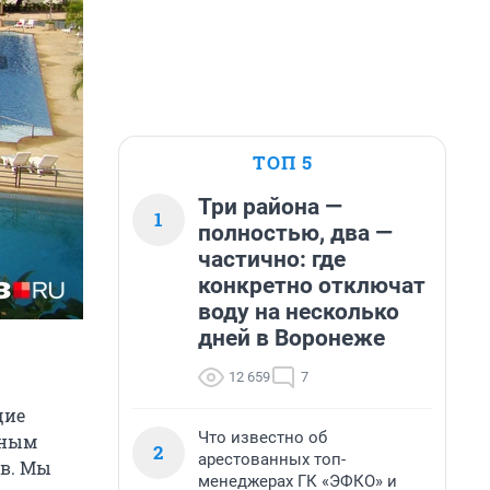
ТОП 5
Три района —
1
полностью, два —
частично: где
конкретно отключат
воду на несколько
дней в Воронеже
12 659
7
щие
Что известно об
мным
2
арестованных топ-
ов. Мы
менеджерах ГК «ЭФКО» и