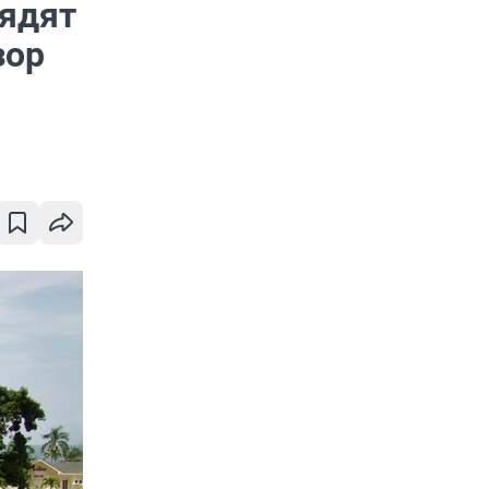
лядят
зор