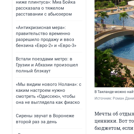
ниже плинтуса»: Миа Бойка
рассказала о тяжелом
расставании с абьюзером
«Антикризисная мера»:
правительство временно
разрешило продажу и ввоз
бензина «Евро-2» и «Евро-3»
Встали поездами метро: в
Грузии и Абхазии произошел
полный блэкаут
«Мы видим нового Нолана»: с
каким настроем нужно
В Таиланде можно най
смотреть «Одиссею», чтобы
Источник: 
Роман Данил
она не выглядела как фиаско
Мечты об отдых
Сирены звучат в Воронеже
ценники. Вот т
второй раз за день
бюджетом, если