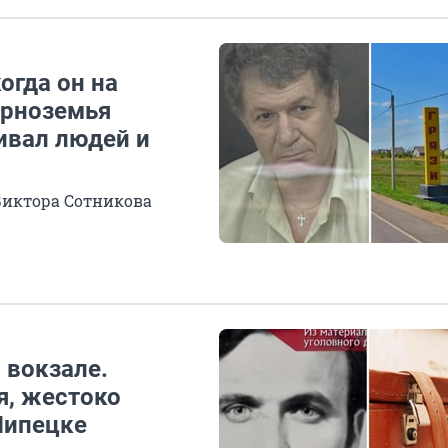
огда он на
ерноземья
ивал людей и
Виктора Сотникова
 вокзале.
я, жестоко
Липецке