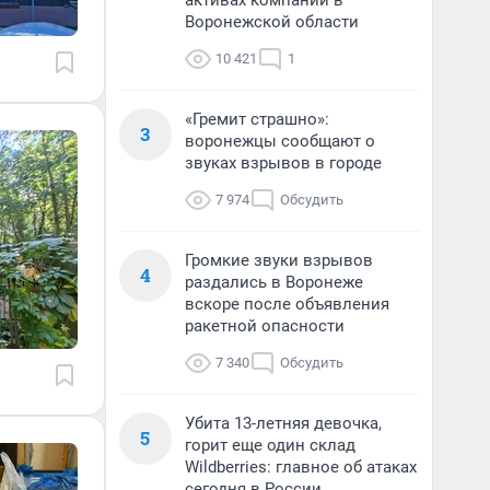
активах компании в
Воронежской области
10 421
1
«Гремит страшно»:
3
воронежцы сообщают о
звуках взрывов в городе
7 974
Обсудить
Громкие звуки взрывов
4
раздались в Воронеже
вскоре после объявления
ракетной опасности
7 340
Обсудить
Убита 13-летняя девочка,
5
горит еще один склад
Wildberries: главное об атаках
сегодня в России