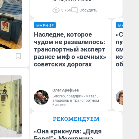
5 764
Обсудить
МНЕНИЕ
МНЕНИЕ
Наследие, которое
«Спутал
чудом не развалилось:
пургу».
транспортный эксперт
смерте
разнес миф о «вечных»
которы
советских дорогах
обнару
Олег Арефьев
Ир
Блогер, предприниматель,
Гл
владелец в транспортном
«Р
бизнесе
Во
РЕКОМЕНДУЕМ
«Она крикнула: „Дядя
Боря!“» Москвичка