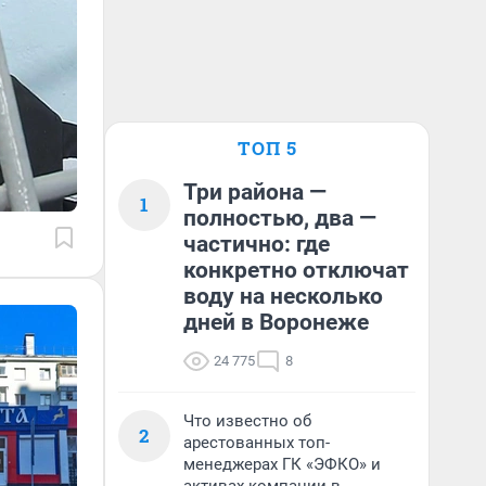
ТОП 5
Три района —
1
полностью, два —
частично: где
конкретно отключат
воду на несколько
дней в Воронеже
24 775
8
Что известно об
2
арестованных топ-
менеджерах ГК «ЭФКО» и