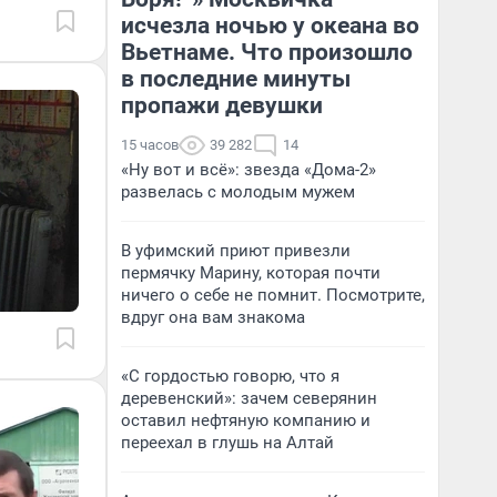
исчезла ночью у океана во
Вьетнаме. Что произошло
в последние минуты
пропажи девушки
15 часов
39 282
14
«Ну вот и всё»: звезда «Дома-2»
развелась с молодым мужем
В уфимский приют привезли
пермячку Марину, которая почти
ничего о себе не помнит. Посмотрите,
вдруг она вам знакома
«С гордостью говорю, что я
деревенский»: зачем северянин
оставил нефтяную компанию и
переехал в глушь на Алтай