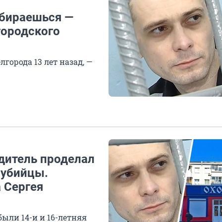
збираешься —
городского
города 13 лет назад, —
одитель проделал
 убийцы.
 Сергея
были 14-и и 16-летняя