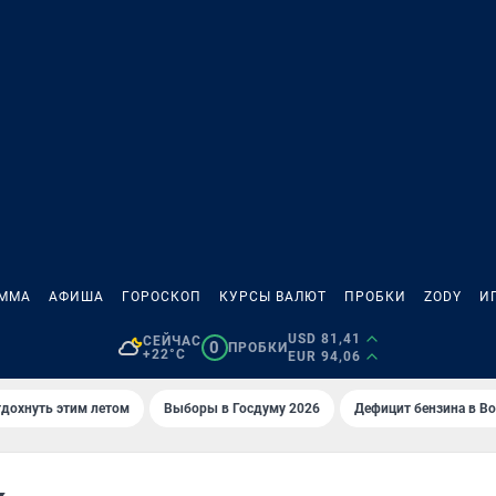
АММА
АФИША
ГОРОСКОП
КУРСЫ ВАЛЮТ
ПРОБКИ
ZODY
И
USD 81,41
СЕЙЧАС
0
ПРОБКИ
+22°C
EUR 94,06
тдохнуть этим летом
Выборы в Госдуму 2026
Дефицит бензина в В