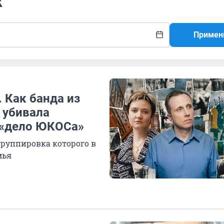
ж
Примен
 Как банда из
 убивала
в «дело ЮКОСа»
группировка которого в
мья