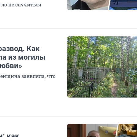
гло не случиться
развод. Как
ла из могилы
любви»
женщина заявляла, что
: как