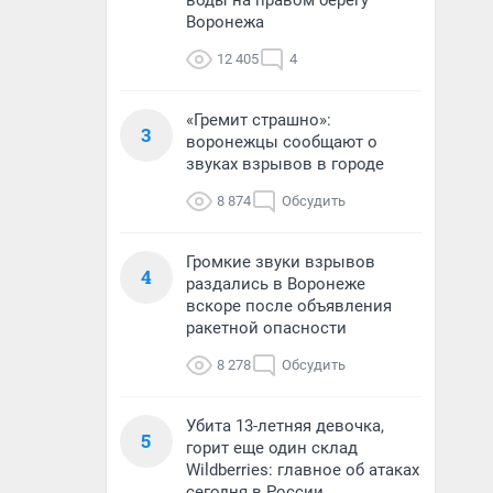
воды на правом берегу
Воронежа
12 405
4
«Гремит страшно»:
3
воронежцы сообщают о
звуках взрывов в городе
8 874
Обсудить
Громкие звуки взрывов
4
раздались в Воронеже
вскоре после объявления
ракетной опасности
8 278
Обсудить
Убита 13-летняя девочка,
5
горит еще один склад
Wildberries: главное об атаках
сегодня в России