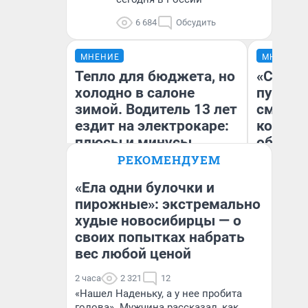
6 684
Обсудить
МНЕНИЕ
МНЕНИЕ
Тепло для бюджета, но
«Спутал
холодно в салоне
пургу».
зимой. Водитель 13 лет
смерте
ездит на электрокаре:
которы
плюсы и минусы
обнару
РЕКОМЕНДУЕМ
«Ела одни булочки и
Ир
пирожные»: экстремально
Гл
худые новосибирцы — о
Денис Дедюхин
«Р
Во
своих попытках набрать
вес любой ценой
2 часа
2 321
12
«Нашел Наденьку, а у нее пробита
голова». Мужчина рассказал, как