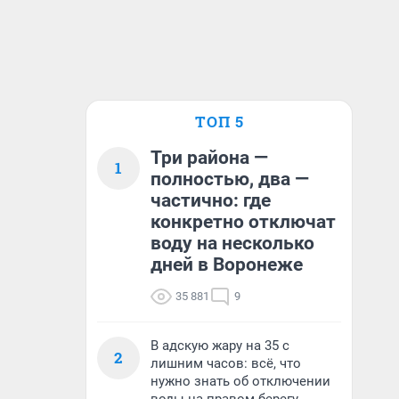
ТОП 5
Три района —
1
полностью, два —
частично: где
конкретно отключат
воду на несколько
дней в Воронеже
35 881
9
В адскую жару на 35 с
2
лишним часов: всё, что
нужно знать об отключении