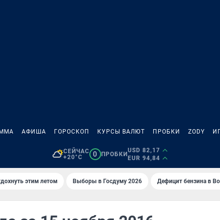
АММА
АФИША
ГОРОСКОП
КУРСЫ ВАЛЮТ
ПРОБКИ
ZODY
И
USD 82,17
СЕЙЧАС
0
ПРОБКИ
+20°C
EUR 94,84
тдохнуть этим летом
Выборы в Госдуму 2026
Дефицит бензина в В