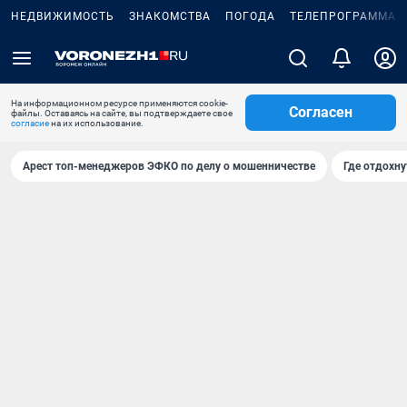
НЕДВИЖИМОСТЬ
ЗНАКОМСТВА
ПОГОДА
ТЕЛЕПРОГРАММА
На информационном ресурсе применяются cookie-
Согласен
файлы. Оставаясь на сайте, вы подтверждаете свое
согласие
на их использование.
Арест топ-менеджеров ЭФКО по делу о мошенничестве
Где отдохну