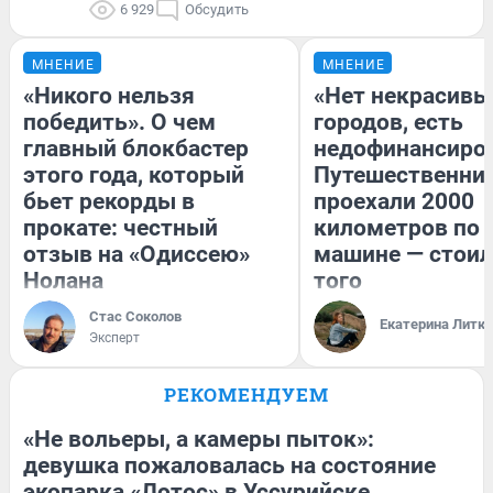
6 929
Обсудить
МНЕНИЕ
МНЕНИЕ
«Никого нельзя
«Нет некрасивы
победить». О чем
городов, есть
главный блокбастер
недофинансиро
этого года, который
Путешественни
бьет рекорды в
проехали 2000
прокате: честный
километров по 
отзыв на «Одиссею»
машине — стоил
Нолана
того
Стас Соколов
Екатерина Литк
Эксперт
РЕКОМЕНДУЕМ
«Не вольеры, а камеры пыток»:
девушка пожаловалась на состояние
экопарка «Лотос» в Уссурийске