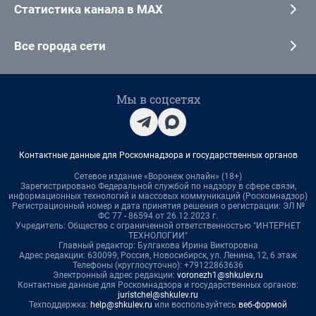
Статистика канала в MAX
Все города сети
Мы в соцсетях
Контактные данные для Роскомнадзора и государственных органов
Сетевое издание «Воронеж онлайн» (18+)
Зарегистрировано Федеральной службой по надзору в сфере связи,
информационных технологий и массовых коммуникаций (Роскомнадзор)
Регистрационный номер и дата принятия решения о регистрации: ЭЛ №
ФС 77 - 86594 от 26.12.2023 г.
Учредитель: Общество с ограниченной ответственностью "ИНТЕРНЕТ
ТЕХНОЛОГИИ"
Главный редактор: Булгакова Ирина Викторовна
Адрес редакции: 630099, Россия, Новосибирск, ул. Ленина, 12, 6 этаж
Телефоны (круглосуточно): +79122863636
Электронный адрес редакции:
voronezh1@shkulev.ru
Контактные данные для Роскомнадзора и государственных органов:
juristchel@shkulev.ru
Техподдержка:
help@shkulev.ru
или воспользуйтесь
веб-формой