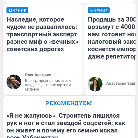
МНЕНИЕ
МНЕНИЕ
Наследие, которое
Продашь за 3000
чудом не развалилось:
возьмут с 4000.
транспортный эксперт
нам готовит но
разнес миф о «вечных»
налоговый зако
советских дорогах
коснется импор
даже репетитор
Олег Арефьев
Блогер, предприниматель,
Анастасия Завг
владелец в транспортном
бизнесе
РЕКОМЕНДУЕМ
«Я не жалуюсь». Строитель лишился
рук и ног и стал звездой соцсетей: как
он живет и почему его семью искал
весь Узбекистан