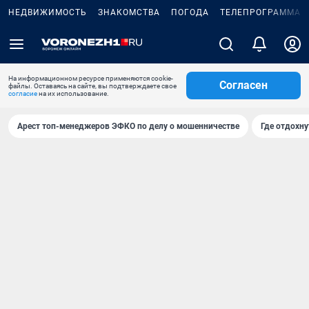
НЕДВИЖИМОСТЬ
ЗНАКОМСТВА
ПОГОДА
ТЕЛЕПРОГРАММА
На информационном ресурсе применяются cookie-
Согласен
файлы. Оставаясь на сайте, вы подтверждаете свое
согласие
на их использование.
Арест топ-менеджеров ЭФКО по делу о мошенничестве
Где отдохну