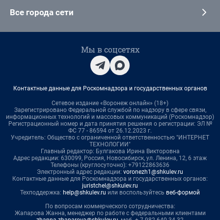
Все города сети
Мы в соцсетях
Контактные данные для Роскомнадзора и государственных органов
Сетевое издание «Воронеж онлайн» (18+)
Зарегистрировано Федеральной службой по надзору в сфере связи,
информационных технологий и массовых коммуникаций (Роскомнадзор)
Регистрационный номер и дата принятия решения о регистрации: ЭЛ №
ФС 77 - 86594 от 26.12.2023 г.
Учредитель: Общество с ограниченной ответственностью "ИНТЕРНЕТ
ТЕХНОЛОГИИ"
Главный редактор: Булгакова Ирина Викторовна
Адрес редакции: 630099, Россия, Новосибирск, ул. Ленина, 12, 6 этаж
Телефоны (круглосуточно): +79122863636
Электронный адрес редакции:
voronezh1@shkulev.ru
Контактные данные для Роскомнадзора и государственных органов:
juristchel@shkulev.ru
Техподдержка:
help@shkulev.ru
или воспользуйтесь
веб-формой
По вопросам коммерческого сотрудничества:
Жапарова Жанна, менеджер по работе с федеральными клиентами
zhanna.zhaparova@shkulev.ru
, моб. + 7 982 640 34 32