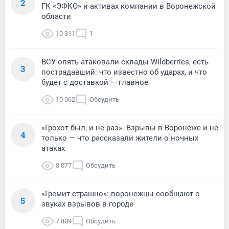
2
ГК «ЭФКО» и активах компании в Воронежской
области
10 311
1
ВСУ опять атаковали склады Wildberries, есть
3
пострадавший: что известно об ударах, и что
будет с доставкой — главное
10 062
Обсудить
«Грохот был, и не раз». Взрывы в Воронеже и не
4
только — что рассказали жители о ночных
атаках
8 077
Обсудить
«Гремит страшно»: воронежцы сообщают о
5
звуках взрывов в городе
7 809
Обсудить