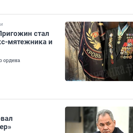
ТИ
 Пригожин стал
кс-мятежника и
о ордена
овал
ер»