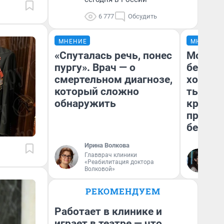
6 777
Обсудить
МНЕНИЕ
МНЕНИЕ
«Спуталась речь, понес
Мой ба
пургу». Врач — о
береже
смертельном диагнозе,
хотела 
который сложно
тысяч,
обнаружить
кредит,
приеха
безопа
Ирина Волкова
Главврач клиники
Кс
«Реабилитация доктора
Ав
Волковой»
РЕКОМЕНДУЕМ
Работает в клинике и
играет в театре — что