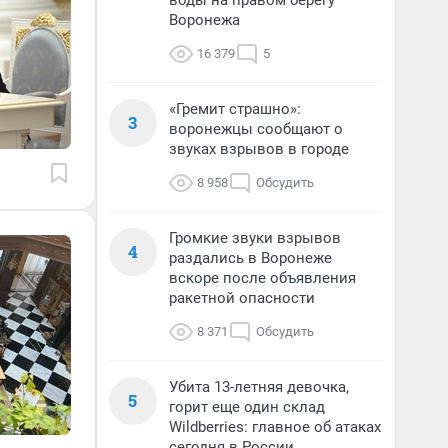
воды на правом берегу
Воронежа
16 379
5
«Гремит страшно»:
3
воронежцы сообщают о
звуках взрывов в городе
8 958
Обсудить
Громкие звуки взрывов
4
раздались в Воронеже
вскоре после объявления
ракетной опасности
8 371
Обсудить
Убита 13-летняя девочка,
5
горит еще один склад
Wildberries: главное об атаках
сегодня в России