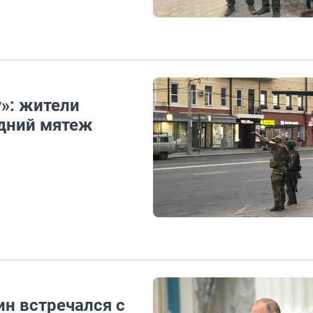
»: жители
дний мятеж
ин встречался с