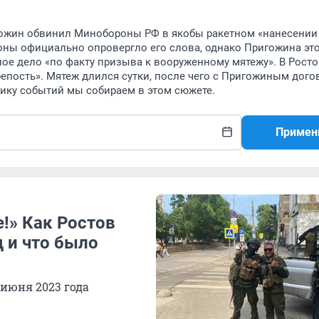
игожин обвинил Минобороны РФ в якобы ракетном «нанесени
ны официально опровергло его слова, однако Пригожина это
е дело «по факту призыва к вооруженному мятежу». В Росто
репость». Мятеж длился сутки, после чего с Пригожиным дог
ику событий мы собираем в этом сюжете.
Примен
е!» Как Ростов
 и что было
июня 2023 года