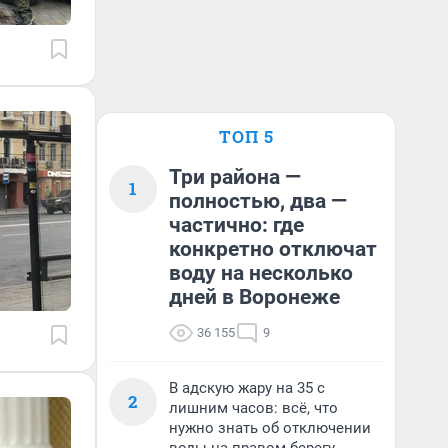
ТОП 5
Три района —
1
полностью, два —
частично: где
конкретно отключат
воду на несколько
дней в Воронеже
36 155
9
В адскую жару на 35 с
2
лишним часов: всё, что
нужно знать об отключении