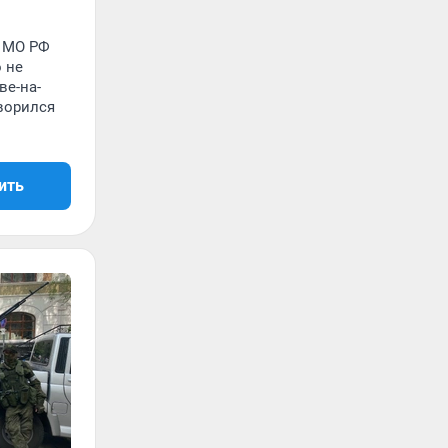
и МО РФ
 не
ве-на-
оворился
ить