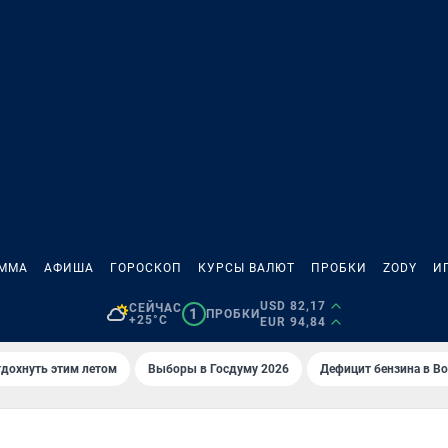
АММА
АФИША
ГОРОСКОП
КУРСЫ ВАЛЮТ
ПРОБКИ
ZODY
И
USD 82,17
СЕЙЧАС
1
ПРОБКИ
+25°C
EUR 94,84
тдохнуть этим летом
Выборы в Госдуму 2026
Дефицит бензина в В