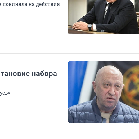
е повлияла на действия
становке набора
усь»