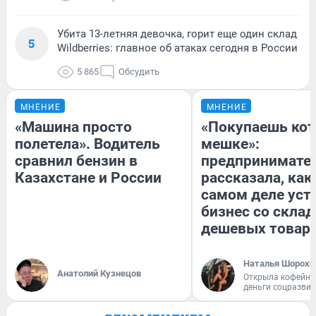
Убита 13-летняя девочка, горит еще один склад
5
Wildberries: главное об атаках сегодня в России
5 865
Обсудить
МНЕНИЕ
МНЕНИЕ
«Машина просто
«Покупаешь кот
полетела». Водитель
мешке»:
сравнил бензин в
предпринимате
Казахстане и России
рассказала, как
самом деле уст
бизнес со скла
дешевых товар
Наталья Шорохо
Анатолий Кузнецов
Открыла кофейну
деньги соцразви