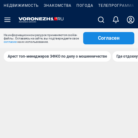
НЕДВИЖИМОСТЬ
ЗНАКОМСТВА
ПОГОДА
ТЕЛЕПРОГРАММА
На информационном ресурсе применяются cookie-
Согласен
файлы. Оставаясь на сайте, вы подтверждаете свое
согласие
на их использование.
Арест топ-менеджеров ЭФКО по делу о мошенничестве
Где отдохну