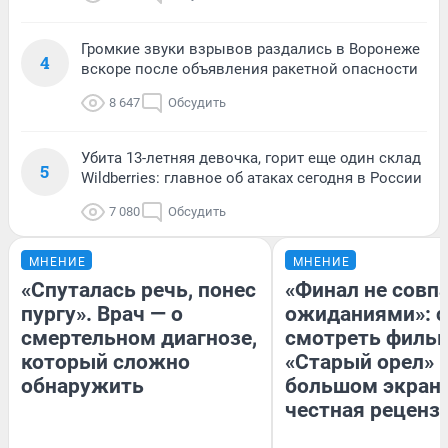
Громкие звуки взрывов раздались в Воронеже
4
вскоре после объявления ракетной опасности
8 647
Обсудить
Убита 13-летняя девочка, горит еще один склад
5
Wildberries: главное об атаках сегодня в России
7 080
Обсудить
МНЕНИЕ
МНЕНИЕ
«Спуталась речь, понес
«Финал не совпа
пургу». Врач — о
ожиданиями»: с
смертельном диагнозе,
смотреть филь
который сложно
«Старый орел» 
обнаружить
большом экран
честная реценз