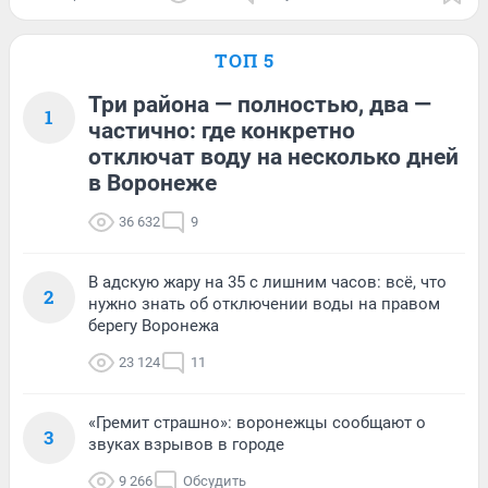
ТОП 5
Три района — полностью, два —
1
частично: где конкретно
отключат воду на несколько дней
в Воронеже
36 632
9
В адскую жару на 35 с лишним часов: всё, что
2
нужно знать об отключении воды на правом
берегу Воронежа
23 124
11
«Гремит страшно»: воронежцы сообщают о
3
звуках взрывов в городе
9 266
Обсудить