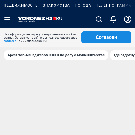
НЕДВИЖИМОСТЬ
ЗНАКОМСТВА
ПОГОДА
ТЕЛЕПРОГРАММА
На информационном ресурсе применяются cookie-
Согласен
файлы. Оставаясь на сайте, вы подтверждаете свое
согласие
на их использование.
Арест топ-менеджеров ЭФКО по делу о мошенничестве
Где отдохну