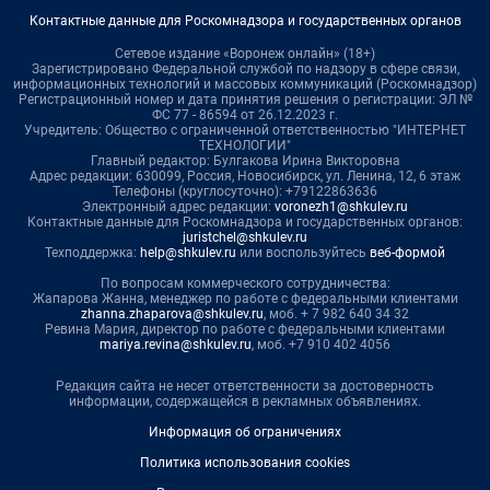
Контактные данные для Роскомнадзора и государственных органов
Сетевое издание «Воронеж онлайн» (18+)
Зарегистрировано Федеральной службой по надзору в сфере связи,
информационных технологий и массовых коммуникаций (Роскомнадзор)
Регистрационный номер и дата принятия решения о регистрации: ЭЛ №
ФС 77 - 86594 от 26.12.2023 г.
Учредитель: Общество с ограниченной ответственностью "ИНТЕРНЕТ
ТЕХНОЛОГИИ"
Главный редактор: Булгакова Ирина Викторовна
Адрес редакции: 630099, Россия, Новосибирск, ул. Ленина, 12, 6 этаж
Телефоны (круглосуточно): +79122863636
Электронный адрес редакции:
voronezh1@shkulev.ru
Контактные данные для Роскомнадзора и государственных органов:
juristchel@shkulev.ru
Техподдержка:
help@shkulev.ru
или воспользуйтесь
веб-формой
По вопросам коммерческого сотрудничества:
Жапарова Жанна, менеджер по работе с федеральными клиентами
zhanna.zhaparova@shkulev.ru
, моб. + 7 982 640 34 32
Ревина Мария, директор по работе с федеральными клиентами
mariya.revina@shkulev.ru
, моб. +7 910 402 4056
Редакция сайта не несет ответственности за достоверность
информации, содержащейся в рекламных объявлениях.
Информация об ограничениях
Политика использования cookies