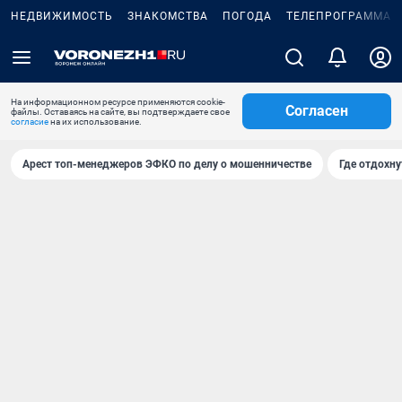
НЕДВИЖИМОСТЬ
ЗНАКОМСТВА
ПОГОДА
ТЕЛЕПРОГРАММА
На информационном ресурсе применяются cookie-
Согласен
файлы. Оставаясь на сайте, вы подтверждаете свое
согласие
на их использование.
Арест топ-менеджеров ЭФКО по делу о мошенничестве
Где отдохну