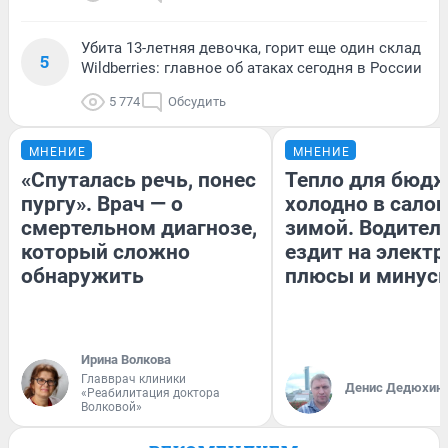
Убита 13-летняя девочка, горит еще один склад
5
Wildberries: главное об атаках сегодня в России
5 774
Обсудить
МНЕНИЕ
МНЕНИЕ
«Спуталась речь, понес
Тепло для бюдж
пургу». Врач — о
холодно в сало
смертельном диагнозе,
зимой. Водитель
который сложно
ездит на электр
обнаружить
плюсы и минус
Ирина Волкова
Главврач клиники
Денис Дедюхин
«Реабилитация доктора
Волковой»