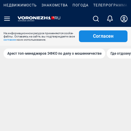
НЕДВИЖИМОСТЬ
ЗНАКОМСТВА
ПОГОДА
ТЕЛЕПРОГРАММА
На информационном ресурсе применяются cookie-
Согласен
файлы. Оставаясь на сайте, вы подтверждаете свое
согласие
на их использование.
Арест топ-менеджеров ЭФКО по делу о мошенничестве
Где отдохну