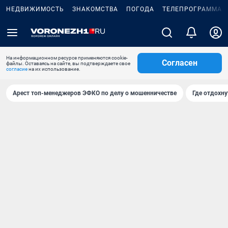
НЕДВИЖИМОСТЬ
ЗНАКОМСТВА
ПОГОДА
ТЕЛЕПРОГРАММА
На информационном ресурсе применяются cookie-
Согласен
файлы. Оставаясь на сайте, вы подтверждаете свое
согласие
на их использование.
Арест топ-менеджеров ЭФКО по делу о мошенничестве
Где отдохну