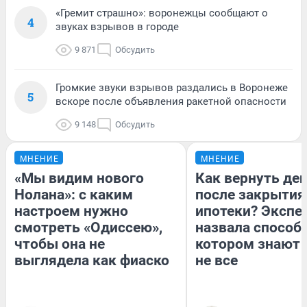
«Гремит страшно»: воронежцы сообщают о
4
звуках взрывов в городе
9 871
Обсудить
Громкие звуки взрывов раздались в Воронеже
5
вскоре после объявления ракетной опасности
9 148
Обсудить
МНЕНИЕ
МНЕНИЕ
«Мы видим нового
Как вернуть де
Нолана»: с каким
после закрытия
настроем нужно
ипотеки? Экспе
смотреть «Одиссею»,
назвала способ,
чтобы она не
котором знают 
выглядела как фиаско
не все