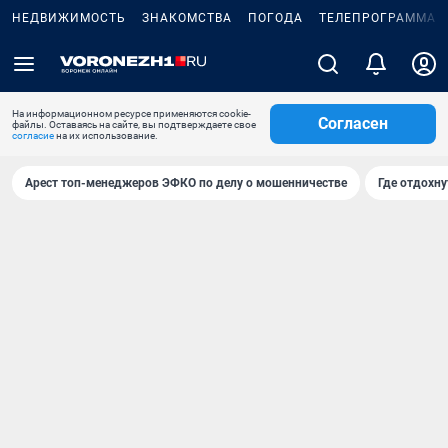
НЕДВИЖИМОСТЬ
ЗНАКОМСТВА
ПОГОДА
ТЕЛЕПРОГРАММА
На информационном ресурсе применяются cookie-
Согласен
файлы. Оставаясь на сайте, вы подтверждаете свое
согласие
на их использование.
Арест топ-менеджеров ЭФКО по делу о мошенничестве
Где отдохну