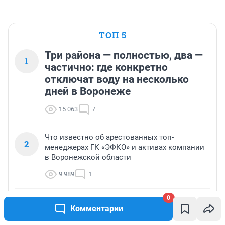
ТОП 5
Три района — полностью, два —
1
частично: где конкретно
отключат воду на несколько
дней в Воронеже
15 063
7
Что известно об арестованных топ-
2
менеджерах ГК «ЭФКО» и активах компании
в Воронежской области
9 989
1
0
ВСУ опять атаковали склады Wildberries, есть
3
Комментарии
пострадавший: что известно об ударах, и что
будет с доставкой — главное