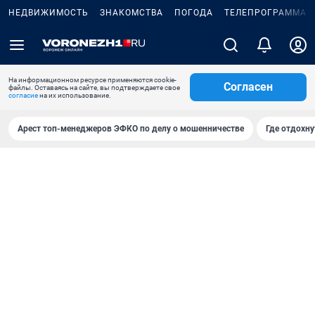
НЕДВИЖИМОСТЬ
ЗНАКОМСТВА
ПОГОДА
ТЕЛЕПРОГРАММА
На информационном ресурсе применяются cookie-
Согласен
файлы. Оставаясь на сайте, вы подтверждаете свое
согласие
на их использование.
Арест топ-менеджеров ЭФКО по делу о мошенничестве
Где отдохну