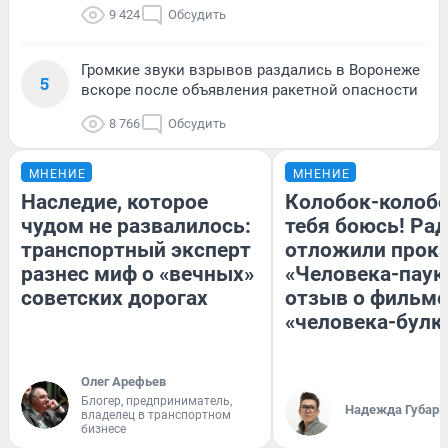
9 424
Обсудить
Громкие звуки взрывов раздались в Воронеже
5
вскоре после объявления ракетной опасности
8 766
Обсудить
МНЕНИЕ
МНЕНИЕ
Наследие, которое
Колобок-колобо
чудом не развалилось:
тебя боюсь! Рад
транспортный эксперт
отложили прок
разнес миф о «вечных»
«Человека-паук
советских дорогах
отзыв о фильме
«человека-булк
Олег Арефьев
Блогер, предприниматель,
Надежда Губарь
владелец в транспортном
бизнесе