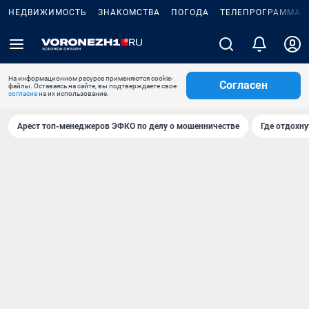
НЕДВИЖИМОСТЬ
ЗНАКОМСТВА
ПОГОДА
ТЕЛЕПРОГРАММА
На информационном ресурсе применяются cookie-
Согласен
файлы. Оставаясь на сайте, вы подтверждаете свое
согласие
на их использование.
Арест топ-менеджеров ЭФКО по делу о мошенничестве
Где отдохну