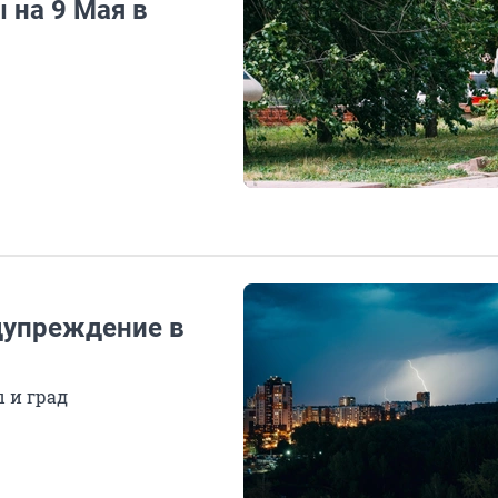
 на 9 Мая в
дупреждение в
 и град