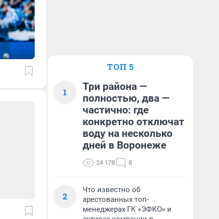
ТОП 5
Три района —
1
полностью, два —
частично: где
конкретно отключат
воду на несколько
дней в Воронеже
24 178
8
Что известно об
2
арестованных топ-
менеджерах ГК «ЭФКО» и