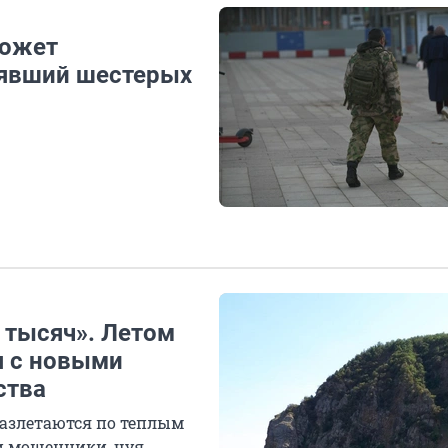
может
лявший шестерых
0 тысяч». Летом
я с новыми
ства
разлетаются по теплым
и мошенники, чуя