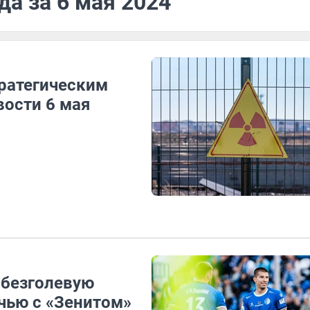
да за 6 мая 2024
тратегическим
ости 6 мая
 безголевую
чью с «Зенитом»