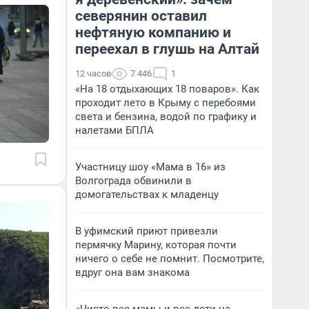
северянин оставил
нефтяную компанию и
переехал в глушь на Алтай
12 часов
7 446
1
«На 18 отдыхающих 18 поваров». Как
проходит лето в Крыму с перебоями
света и бензина, водой по графику и
налетами БПЛА
Участницу шоу «Мама в 16» из
Волгограда обвинили в
домогательствах к младенцу
В уфимский приют привезли
пермячку Марину, которая почти
ничего о себе не помнит. Посмотрите,
вдруг она вам знакома