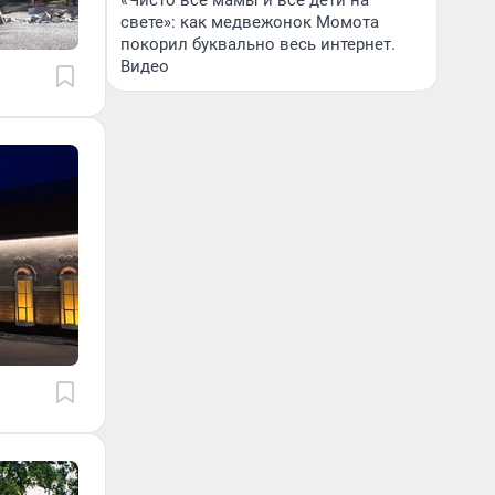
«Чисто все мамы и все дети на
свете»: как медвежонок Момота
покорил буквально весь интернет.
Видео