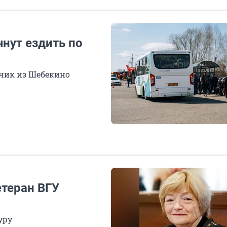
нут ездить по
зчик из Шебекино
етеран ВГУ
уру