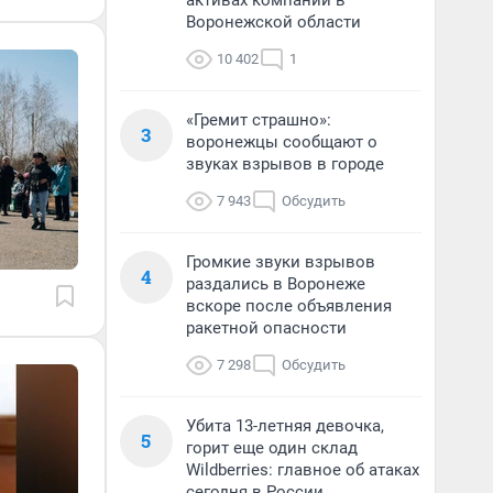
активах компании в
Воронежской области
10 402
1
«Гремит страшно»:
3
воронежцы сообщают о
звуках взрывов в городе
7 943
Обсудить
Громкие звуки взрывов
4
раздались в Воронеже
вскоре после объявления
ракетной опасности
7 298
Обсудить
Убита 13-летняя девочка,
5
горит еще один склад
Wildberries: главное об атаках
сегодня в России