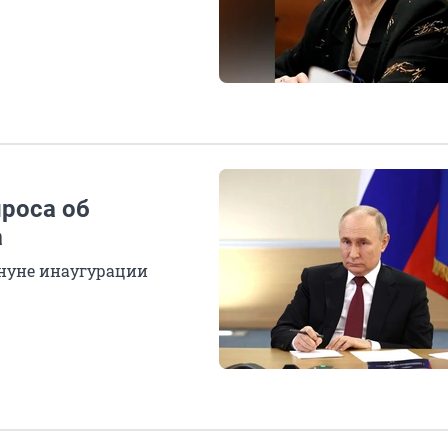
роса об
а
нуне инаугурации