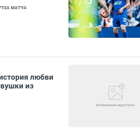
утах матча
 история любви
евушки из