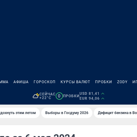
АММА
АФИША
ГОРОСКОП
КУРСЫ ВАЛЮТ
ПРОБКИ
ZODY
И
USD 81,41
СЕЙЧАС
0
ПРОБКИ
+22°C
EUR 94,06
тдохнуть этим летом
Выборы в Госдуму 2026
Дефицит бензина в В