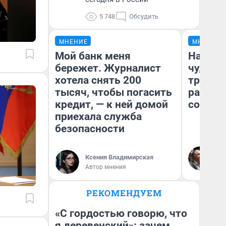
5 748
Обсудить
МНЕНИЕ
МНЕНИЕ
Мой банк меня
Наслед
бережет. Журналист
чудом 
хотела снять 200
трансп
тысяч, чтобы погасить
разнес
кредит, — к ней домой
советс
приехала служба
безопасности
Ол
Бл
Ксения Владимирская
вл
Автор мнения
би
РЕКОМЕНДУЕМ
«С гордостью говорю, что
я деревенский»: зачем