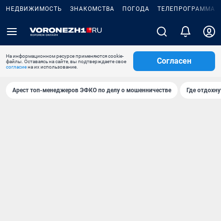
НЕДВИЖИМОСТЬ
ЗНАКОМСТВА
ПОГОДА
ТЕЛЕПРОГРАММА
На информационном ресурсе применяются cookie-
Согласен
файлы. Оставаясь на сайте, вы подтверждаете свое
согласие
на их использование.
Арест топ-менеджеров ЭФКО по делу о мошенничестве
Где отдохну