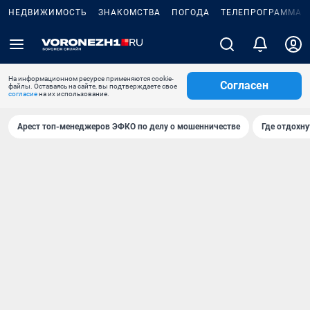
НЕДВИЖИМОСТЬ
ЗНАКОМСТВА
ПОГОДА
ТЕЛЕПРОГРАММА
На информационном ресурсе применяются cookie-
Согласен
файлы. Оставаясь на сайте, вы подтверждаете свое
согласие
на их использование.
Арест топ-менеджеров ЭФКО по делу о мошенничестве
Где отдохну