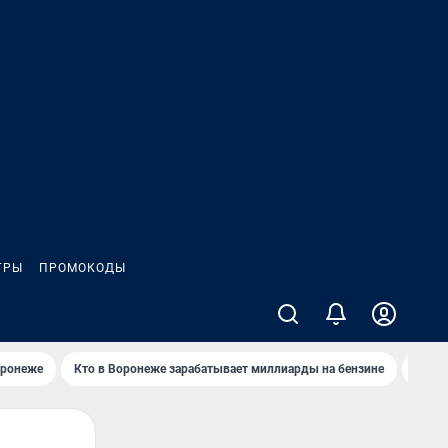
ГРЫ
ПРОМОКОДЫ
оронеже
Кто в Воронеже зарабатывает миллиарды на бензине
Где в