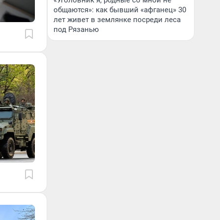
«Уголовник я, родные со мной не
общаются»: как бывший «афганец» 30
лет живет в землянке посреди леса
под Рязанью