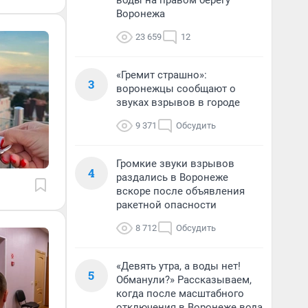
воды на правом берегу
Воронежа
23 659
12
«Гремит страшно»:
3
воронежцы сообщают о
звуках взрывов в городе
9 371
Обсудить
Громкие звуки взрывов
4
раздались в Воронеже
вскоре после объявления
ракетной опасности
8 712
Обсудить
«Девять утра, а воды нет!
5
Обманули?» Рассказываем,
когда после масштабного
отключения в Воронеже вода