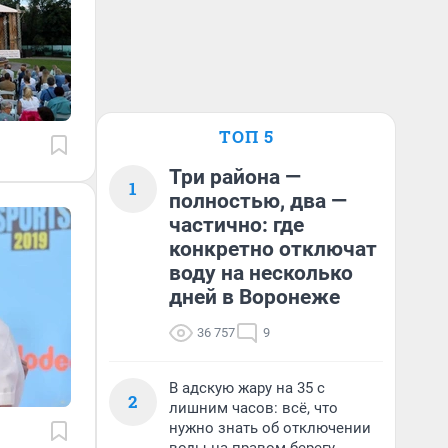
ТОП 5
Три района —
1
полностью, два —
частично: где
конкретно отключат
воду на несколько
дней в Воронеже
36 757
9
В адскую жару на 35 с
2
лишним часов: всё, что
нужно знать об отключении