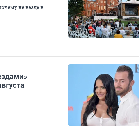
почему не везде в
ездами»
августа