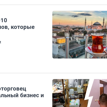
-10
лов, которые
и
оторговец
альный бизнес и