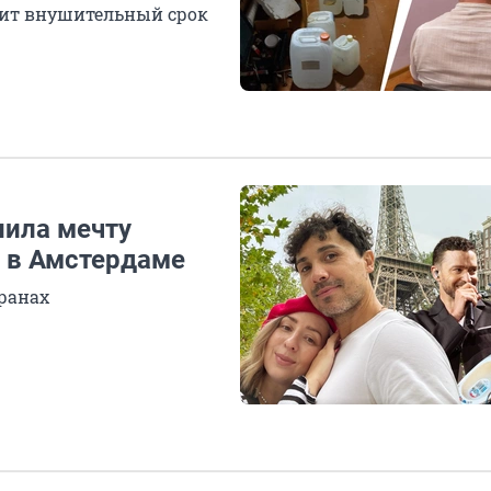
зит внушительный срок
нила мечту
а в Амстердаме
транах