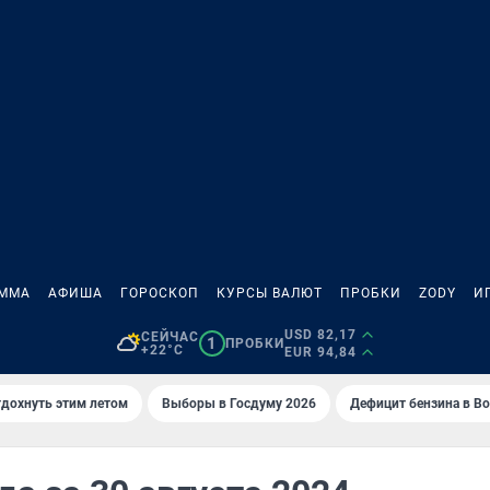
АММА
АФИША
ГОРОСКОП
КУРСЫ ВАЛЮТ
ПРОБКИ
ZODY
И
USD 82,17
СЕЙЧАС
1
ПРОБКИ
+22°C
EUR 94,84
тдохнуть этим летом
Выборы в Госдуму 2026
Дефицит бензина в В