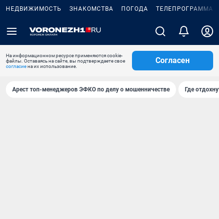
НЕДВИЖИМОСТЬ
ЗНАКОМСТВА
ПОГОДА
ТЕЛЕПРОГРАММА
На информационном ресурсе применяются cookie-
Согласен
файлы. Оставаясь на сайте, вы подтверждаете свое
согласие
на их использование.
Арест топ-менеджеров ЭФКО по делу о мошенничестве
Где отдохну