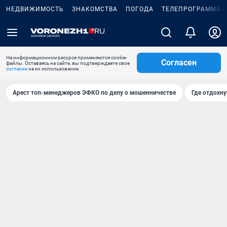
НЕДВИЖИМОСТЬ
ЗНАКОМСТВА
ПОГОДА
ТЕЛЕПРОГРАММА
На информационном ресурсе применяются cookie-
Согласен
файлы. Оставаясь на сайте, вы подтверждаете свое
согласие
на их использование.
Арест топ-менеджеров ЭФКО по делу о мошенничестве
Где отдохну