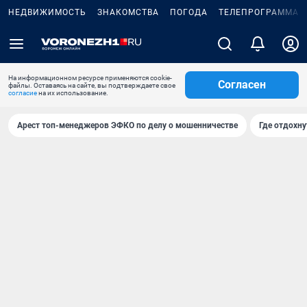
НЕДВИЖИМОСТЬ
ЗНАКОМСТВА
ПОГОДА
ТЕЛЕПРОГРАММА
На информационном ресурсе применяются cookie-
Согласен
файлы. Оставаясь на сайте, вы подтверждаете свое
согласие
на их использование.
Арест топ-менеджеров ЭФКО по делу о мошенничестве
Где отдохну