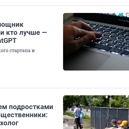
омощник
 и кто лучше —
atGPT
ого стартапа и
ем подростками
бщественники:
ихолог