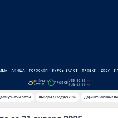
АММА
АФИША
ГОРОСКОП
КУРСЫ ВАЛЮТ
ПРОБКИ
ZODY
И
USD 80,93
СЕЙЧАС
1
ПРОБКИ
+22°C
EUR 93,19
тдохнуть этим летом
Выборы в Госдуму 2026
Дефицит бензина в В