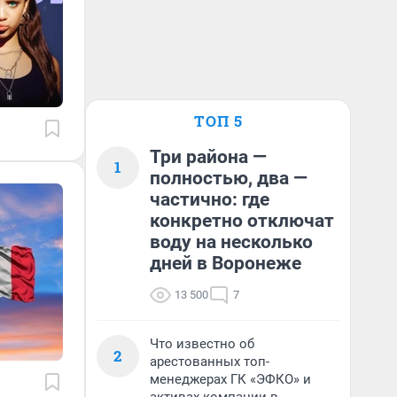
ТОП 5
Три района —
1
полностью, два —
частично: где
конкретно отключат
воду на несколько
дней в Воронеже
13 500
7
Что известно об
2
арестованных топ-
менеджерах ГК «ЭФКО» и