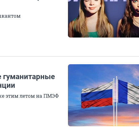
зыкантом
е гуманитарные
нции
е этим летом на ПМЭФ