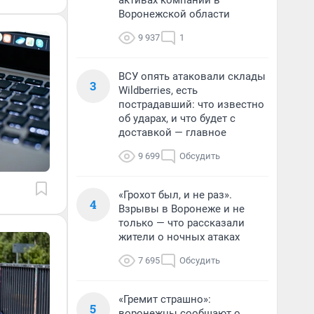
активах компании в
Воронежской области
9 937
1
ВСУ опять атаковали склады
3
Wildberries, есть
пострадавший: что известно
об ударах, и что будет с
доставкой — главное
9 699
Обсудить
«Грохот был, и не раз».
4
Взрывы в Воронеже и не
только — что рассказали
жители о ночных атаках
7 695
Обсудить
«Гремит страшно»:
5
воронежцы сообщают о