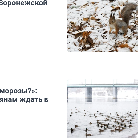
в Воронежской
 морозы?»:
иянам ждать в
и