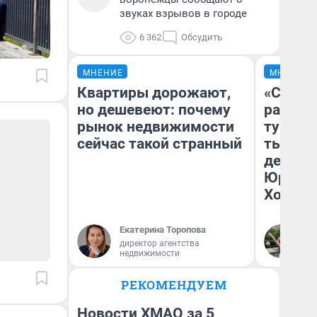
звуках взрывов в городе
6 362
Обсудить
МНЕНИЕ
МНЕНИЕ
Квартиры дорожают,
«Сливо
но дешевеют: почему
разоча
рынок недвижимости
турист
сейчас такой странный
тысяч,
день гу
Юрског
Хогвар
Екатерина Торопова
Ян
директор агентства
недвижимости
РЕКОМЕНДУЕМ
Новости ХМАО за 5