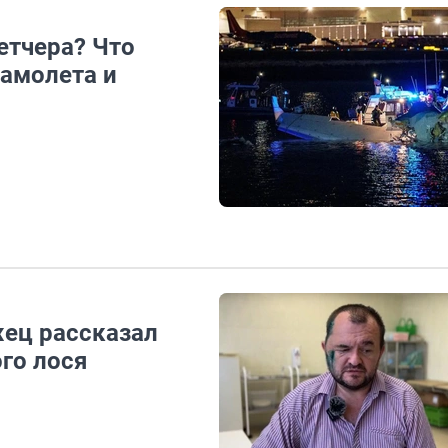
етчера? Что
самолета и
жец рассказал
го лося