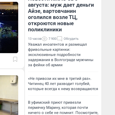
августа: муж дает деньги
Айзе, вартовчанин
оголился возле ТЦ,
откроются новые
поликлиники
13 часов
7 900
Обсудить
Уважал иноагентов и размещал
фривольные картинки:
эксклюзивные подробности
задержания в Волгограде мужчины
за фейки об армии
«Не привози их мне в третий раз».
Читинец 40 лет разводит голубей,
которые всегда к нему возвращаются
В уфимский приют привезли
пермячку Марину, которая почти
ничего о себе не помнит. Посмотрите,