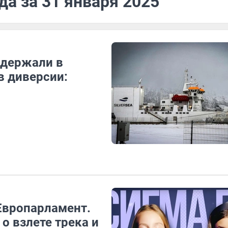
да за 31 января 2025
адержали в
в диверсии:
Европарламент.
о взлете трека и