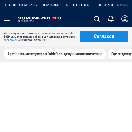
НЕДВИЖИМОСТЬ
ЗНАКОМСТВА
ПОГОДА
ТЕЛЕПРОГРАММА
На информационном ресурсе применяются cookie-
Согласен
файлы. Оставаясь на сайте, вы подтверждаете свое
согласие
на их использование.
Арест топ-менеджеров ЭФКО по делу о мошенничестве
Где отдохну