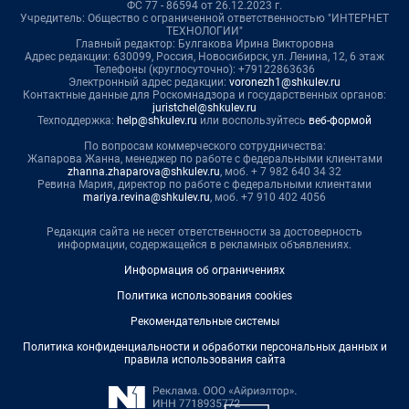
ФС 77 - 86594 от 26.12.2023 г.
Учредитель: Общество с ограниченной ответственностью "ИНТЕРНЕТ
ТЕХНОЛОГИИ"
Главный редактор: Булгакова Ирина Викторовна
Адрес редакции: 630099, Россия, Новосибирск, ул. Ленина, 12, 6 этаж
Телефоны (круглосуточно): +79122863636
Электронный адрес редакции:
voronezh1@shkulev.ru
Контактные данные для Роскомнадзора и государственных органов:
juristchel@shkulev.ru
Техподдержка:
help@shkulev.ru
или воспользуйтесь
веб-формой
По вопросам коммерческого сотрудничества:
Жапарова Жанна, менеджер по работе с федеральными клиентами
zhanna.zhaparova@shkulev.ru
, моб. + 7 982 640 34 32
Ревина Мария, директор по работе с федеральными клиентами
mariya.revina@shkulev.ru
, моб. +7 910 402 4056
Редакция сайта не несет ответственности за достоверность
информации, содержащейся в рекламных объявлениях.
Информация об ограничениях
Политика использования cookies
Рекомендательные системы
Политика конфиденциальности и обработки персональных данных и
правила использования сайта