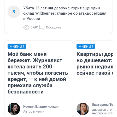
Убита 13-летняя девочка, горит еще один
5
склад Wildberries: главное об атаках сегодня
в России
6 601
Обсудить
МНЕНИЕ
МНЕНИЕ
Мой банк меня
Квартиры дор
бережет. Журналист
но дешевеют: 
хотела снять 200
рынок недвиж
тысяч, чтобы погасить
сейчас такой 
кредит, — к ней домой
приехала служба
безопасности
Екатерина Торо
Ксения Владимирская
директор агентс
Автор мнения
недвижимости