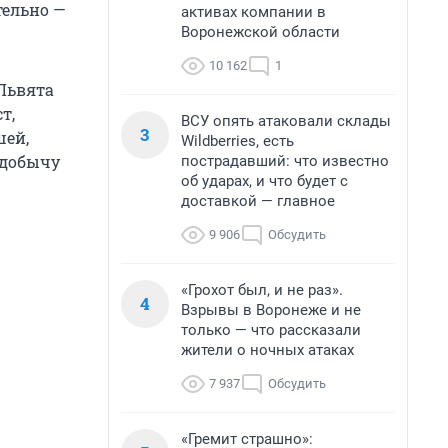
тельно —
активах компании в
Воронежской области
10 162
1
 Львята
т,
ВСУ опять атаковали склады
3
шей,
Wildberries, есть
 добычу
пострадавший: что известно
об ударах, и что будет с
доставкой — главное
9 906
Обсудить
«Грохот был, и не раз».
4
Взрывы в Воронеже и не
только — что рассказали
жители о ночных атаках
7 937
Обсудить
«Гремит страшно»: