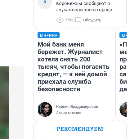
5
воронежцы сообщают о
звуках взрывов в городе
7 590
Обсудить
МНЕНИЕ
МНЕНИ
Мой банк меня
«Поку
бережет. Журналист
мешке
хотела снять 200
предп
тысяч, чтобы погасить
расска
кредит, — к ней домой
самом
приехала служба
бизне
безопасности
дешев
Ксения Владимирская
Автор мнения
РЕКОМЕНДУЕМ