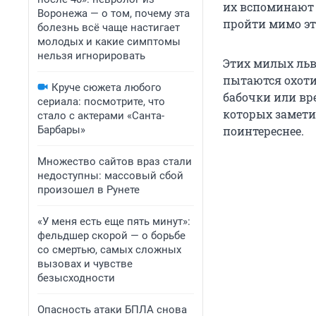
их вспоминают 
Воронежа — о том, почему эта
пройти мимо эт
болезнь всё чаще настигает
молодых и какие симптомы
нельзя игнорировать
Этих милых львя
пытаются охотит
Круче сюжета любого
бабочки или вр
сериала: посмотрите, что
которых замети
стало с актерами «Санта-
Барбары»
поинтереснее.
Множество сайтов враз стали
недоступны: массовый сбой
произошел в Рунете
«У меня есть еще пять минут»:
фельдшер скорой — о борьбе
со смертью, самых сложных
вызовах и чувстве
безысходности
Опасность атаки БПЛА снова