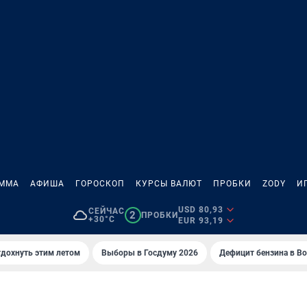
АММА
АФИША
ГОРОСКОП
КУРСЫ ВАЛЮТ
ПРОБКИ
ZODY
И
USD 80,93
СЕЙЧАС
2
ПРОБКИ
+30°C
EUR 93,19
тдохнуть этим летом
Выборы в Госдуму 2026
Дефицит бензина в В