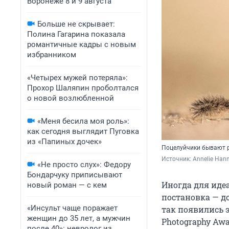
Воронеже 8 и 9 августа
Больше не скрывает:
Полина Гагарина показала
романтичные кадры с новым
избранником
«Четырех мужей потеряла»:
Прохор Шаляпин проболтался
о новой возлюбленной
«Меня бесила моя роль»:
как сегодня выглядит Пуговка
из «Папиных дочек»
Поцелуйчики бывают 
Источник: 
Annelie Han
«Не просто слух»: Федору
Бондарчуку приписывают
Иногда для иде
новый роман — с кем
постановка — д
«Инсульт чаще поражает
так появились 
женщин до 35 лет, а мужчин
Photography Awa
после 40»: невролог из