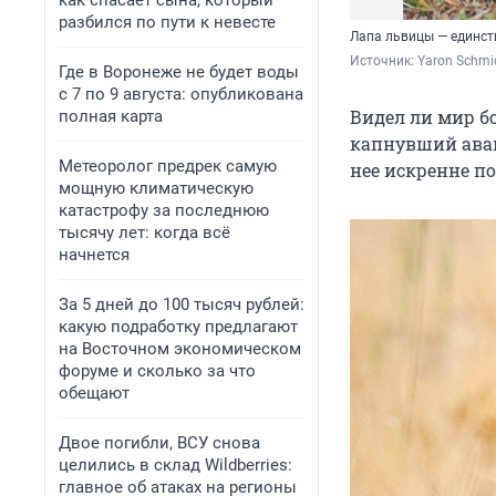
как спасает сына, который
разбился по пути к невесте
Лапа львицы — единств
Источник: 
Yaron Schmi
Где в Воронеже не будет воды
с 7 по 9 августа: опубликована
Видел ли мир бо
полная карта
капнувший аванс
Метеоролог предрек самую
нее искренне п
мощную климатическую
катастрофу за последнюю
тысячу лет: когда всё
начнется
За 5 дней до 100 тысяч рублей:
какую подработку предлагают
на Восточном экономическом
форуме и сколько за что
обещают
Двое погибли, ВСУ снова
целились в склад Wildberries:
главное об атаках на регионы