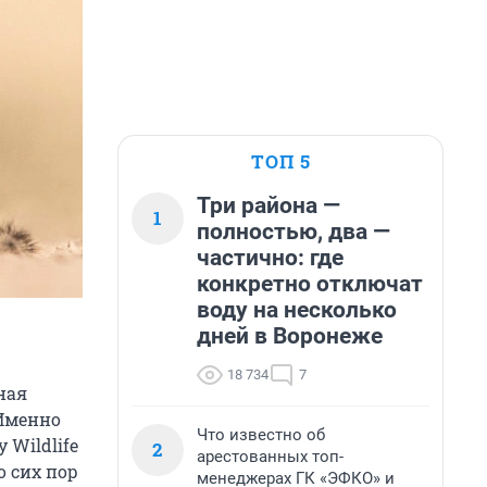
ТОП 5
Три района —
1
полностью, два —
частично: где
конкретно отключат
воду на несколько
дней в Воронеже
18 734
7
ная
 Именно
Что известно об
 Wildlife
2
арестованных топ-
о сих пор
менеджерах ГК «ЭФКО» и