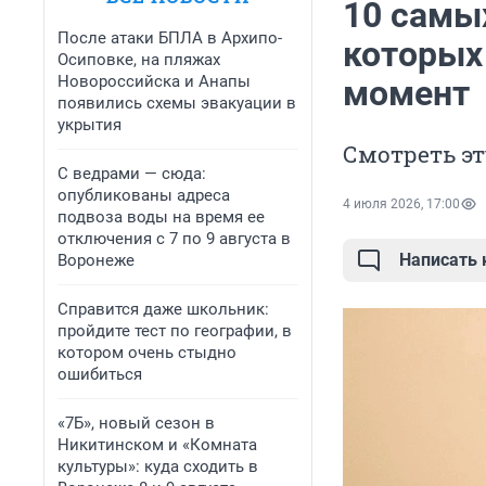
10 самы
После атаки БПЛА в Архипо-
которых
Осиповке, на пляжах
Новороссийска и Анапы
момент
появились схемы эвакуации в
укрытия
Смотреть э
С ведрами — сюда:
опубликованы адреса
4 июля 2026, 17:00
подвоза воды на время ее
отключения с 7 по 9 августа в
Написать
Воронеже
Справится даже школьник:
пройдите тест по географии, в
котором очень стыдно
ошибиться
«7Б», новый сезон в
Никитинском и «Комната
культуры»: куда сходить в