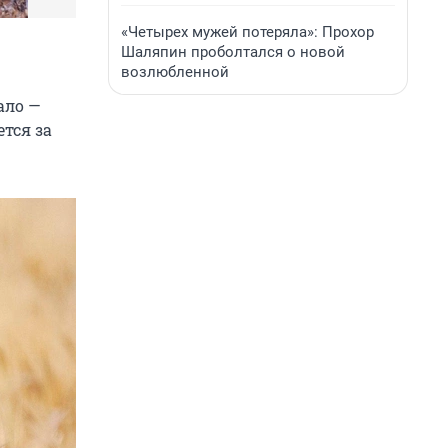
«Четырех мужей потеряла»: Прохор
Шаляпин проболтался о новой
возлюбленной
ало —
ется за