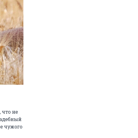
 что не
вадебный
ие чужого