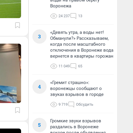
воды на правом берегу
Воронежа
24 237
13
«Девять утра, а воды нет!
3
Обманули?» Рассказываем,
когда после масштабного
отключения в Воронеже вода
вернется в квартиры горожан
11 049
65
«Гремит страшно»:
4
воронежцы сообщают о
звуках взрывов в городе
9 719
Обсудить
Громкие звуки взрывов
5
раздались в Воронеже
вскоре после объявления