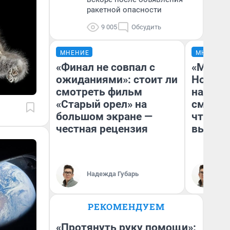
ракетной опасности
9 005
Обсудить
МНЕНИЕ
МНЕНИЕ
«Финал не совпал с
«Мы ви
ожиданиями»: стоит ли
Нолана
смотреть фильм
настро
«Старый орел» на
смотре
большом экране —
чтобы 
честная рецензия
выгляд
Надежда Губарь
На
РЕКОМЕНДУЕМ
«Протянуть руку помощи»: