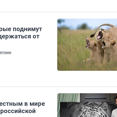
орые поднимут
держаться от
ятнее
вестным в мире
 российской