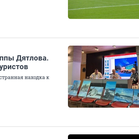
уппы Дятлова.
туристов
странная находка к