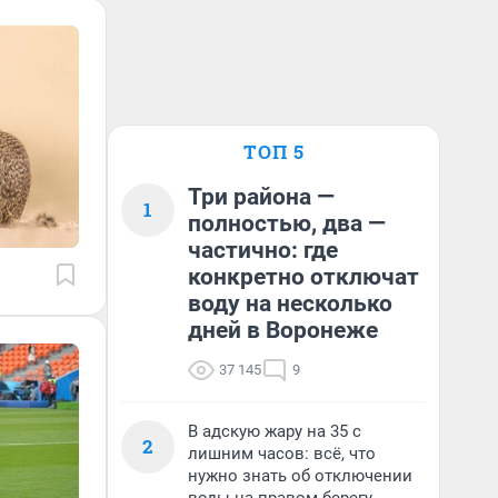
ТОП 5
Три района —
1
полностью, два —
частично: где
конкретно отключат
воду на несколько
дней в Воронеже
37 145
9
В адскую жару на 35 с
2
лишним часов: всё, что
нужно знать об отключении