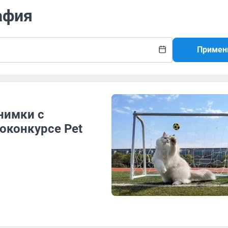
афия
Примен
нимки с
конкурсе Pet