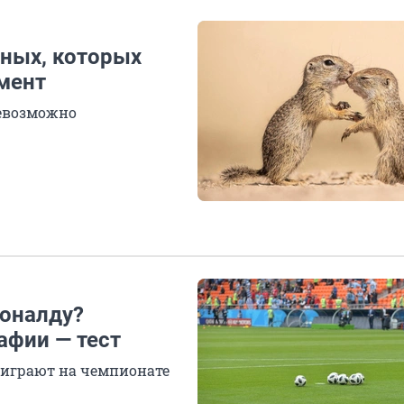
ных, которых
мент
невозможно
Роналду?
афии — тест
 играют на чемпионате