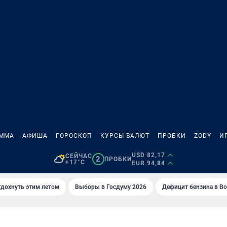
АММА
АФИША
ГОРОСКОП
КУРСЫ ВАЛЮТ
ПРОБКИ
ZODY
И
USD 82,17
СЕЙЧАС
2
ПРОБКИ
+17°C
EUR 94,84
тдохнуть этим летом
Выборы в Госдуму 2026
Дефицит бензина в В