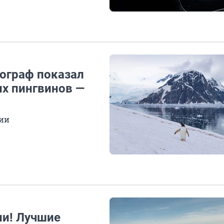
тограф показал
их пингвинов —
ции
ли! Лучшие