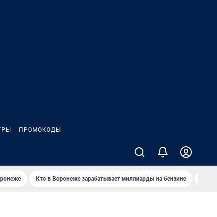
ГРЫ
ПРОМОКОДЫ
оронеже
Кто в Воронеже зарабатывает миллиарды на бензине
Где в