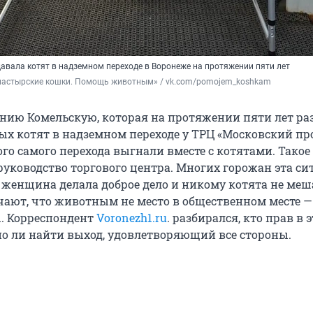
авала котят в надземном переходе в Воронеже на протяжении пяти лет
настырские кошки. Помощь животным» / vk.com/pomojem_koshkam
ию Комельскую, которая на протяжении пяти лет ра
х котят в надземном переходе у ТРЦ «Московский про
ого самого перехода выгнали вместе с котятами. Тако
руководство торгового центра. Многих горожан эта си
, женщина делала доброе дело и никому котята не меш
чают, что животным не место в общественном месте — 
ы. Корреспондент
Voronezh1.ru
. разбирался, кто прав в 
о ли найти выход, удовлетворяющий все стороны.