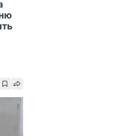
а
иню
ять