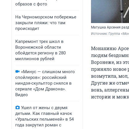
образов с фото
На Черноморском побережье
закрыли пляжи: что там
Матушка Арсения разд
происходит
Источник: 
Группа «Мо
Капремонт трех школ в
Воронежской области
Монахиню Арсен
обойдется региону в 280
людям бездомны
миллионов рублей
Воронеже, из эт
приняло новое 
«Минус — слишком много
возмутила, мол
спойлеров»: российский
Другие же отме
ниндзя-скульптор снялся в
сериале «Дом Дракона».
вонь, аллерген
Видео
истории и можн
Ушел от жены с двумя
детьми. Как главный качок
«Уральских пельменей» в 54
года закрутил роман с