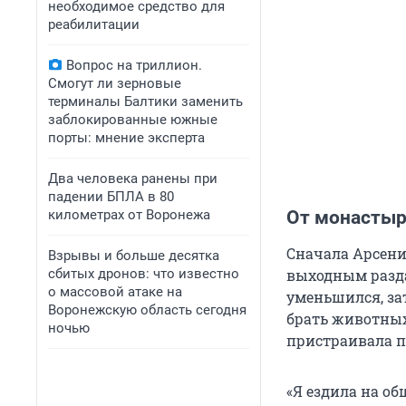
необходимое средство для
реабилитации
Вопрос на триллион.
Смогут ли зерновые
терминалы Балтики заменить
заблокированные южные
порты: мнение эксперта
Два человека ранены при
падении БПЛА в 80
километрах от Воронежа
От монастыр
Сначала Арсени
Взрывы и больше десятка
сбитых дронов: что известно
выходным разда
о массовой атаке на
уменьшился, зат
Воронежскую область сегодня
брать животных
ночью
пристраивала п
«Я ездила на о