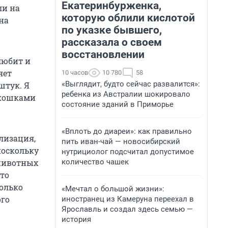
Екатеринбурженка,
ли на
которую облили кислотой
на
по указке бывшего,
рассказала о своем
восстановлении
 любит и
яет
10 часов
10 780
58
«Выглядит, будто сейчас развалится»:
штук. Я
ребенка из Австралии шокировало
 кошками
состояние зданий в Приморье
«Вплоть до диареи»: как правильно
лизация,
пить иван-чай — новосибирский
поскольку
нутрициолог подсчитал допустимое
количество чашек
 животных
сто
только
«Мечтал о большой жизни»:
ого
иностранец из Камеруна переехал в
Ярославль и создал здесь семью —
история