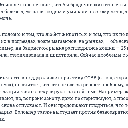
объясняет так: не хочет, чтобы бродячие животные жи
ли болезни, мешали людям и умирали, поэтому женщи
мочь.
ю, полезно и тем, кто любит животных, и тем, кто их не
 их в подъездах, возле магазинов, на рынках, — объясн
ример, на Задонском рынке расплодились кошки — 25 
вила, стерилизовала и пристроила. Сейчас проблемы с
иня хоть и поддерживает практику ОСВВ (отлов, стери
уск), но считает, что это не всегда решает проблему, 
низации часто спекулируют на этой теме. Например,
вают, но, вопреки закону, даже не стерилизуют, а про
 снова отпускают. И они продолжают плодиться, что 
уацию. Волонтер также выступает против безвозвратн
х.