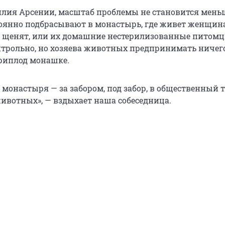
илия Арсении, масштаб проблемы не становится мень
янно подбрасывают в монастырь, где живет женщин
и щенят, или их домашние нестерилизованные питом
нтрольно, но хозяева животных предпринимать ничег
приплод монашке.
 монастыря — за забором, под забор, в общественный 
животных», — вздыхает наша собеседница.