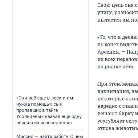
Свою цель она 
улице, разноси
пытается им по
«То, что я дела
не хочет видеть
Арсения. — Нап
их всех перело
на рынке нет».
При этом монах
вакцинация, вып
«Они всё еще в лесу, и им
некоторые орга
нужна помощь»: сын
нередко отлавли
пропавших в тайге
вешают бирку и
Усольцевых назвал еще одну
усугубляет сит
версию их исчезновения
отлова животны
Миссия — найти работу. О чем