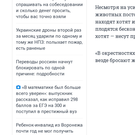
спрашивать на собеседовании
Несмотря на ус
и сколько денег просить,
животных посто
чтобы вас точно взяли
находят котят 
плодятся беско
Украинские дроны второй раз
хотят — несут 
за месяц ударили по одному и
тому же НПЗ: полыхает пожар,
есть раненые
«В окрестностях
везде бросают 
Переводы россиян начнут
блокировать по одной
причине: подробности
«В математике был больше
всего уверен»: выпускник
рассказал, как исправил 298
баллов за ЕГЭ на 300 и
поступил в престижный вуз
Ребенок-инвалид из Воронежа
почти год не мог получить