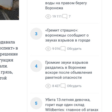
воды на правом берегу
Воронежа
19 111
7
«Гремит страшно»:
3
воронежцы сообщают о
звуках взрывов в городе
здавала
спект» в
9 016
Обсудить
е решение
туация
Громкие звуки взрывов
4
али.
раздались в Воронеже
грязь,
вскоре после объявления
ракетной опасности
этой
8 427
Обсудить
Убита 13-летняя девочка,
5
горит еще один склад
Wildberries: главное об атаках