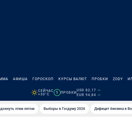
АММА
АФИША
ГОРОСКОП
КУРСЫ ВАЛЮТ
ПРОБКИ
ZODY
И
USD 82,17
СЕЙЧАС
1
ПРОБКИ
+30°C
EUR 94,84
тдохнуть этим летом
Выборы в Госдуму 2026
Дефицит бензина в В