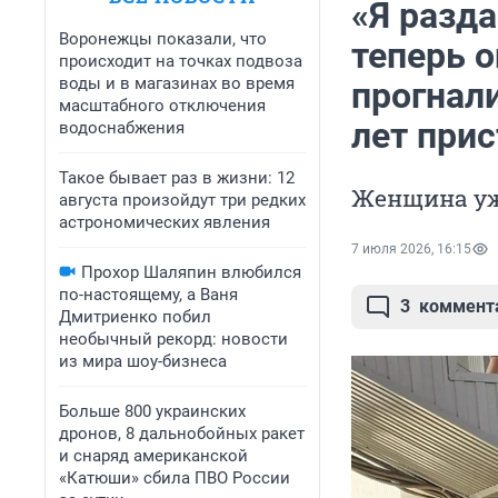
«Я разда
Воронежцы показали, что
теперь о
происходит на точках подвоза
воды и в магазинах во время
прогнали
масштабного отключения
лет прис
водоснабжения
Такое бывает раз в жизни: 12
Женщина уж
августа произойдут три редких
астрономических явления
7 июля 2026, 16:15
Прохор Шаляпин влюбился
по-настоящему, а Ваня
3
коммент
Дмитриенко побил
необычный рекорд: новости
из мира шоу-бизнеса
Больше 800 украинских
дронов, 8 дальнобойных ракет
и снаряд американской
«Катюши» сбила ПВО России