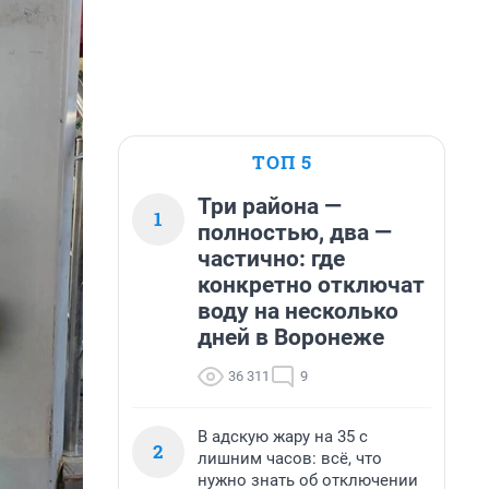
ТОП 5
Три района —
1
полностью, два —
частично: где
конкретно отключат
воду на несколько
дней в Воронеже
36 311
9
В адскую жару на 35 с
2
лишним часов: всё, что
нужно знать об отключении