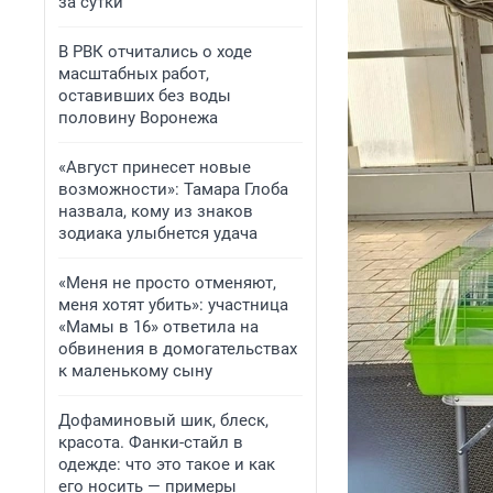
за сутки
В РВК отчитались о ходе
масштабных работ,
оставивших без воды
половину Воронежа
«Август принесет новые
возможности»: Тамара Глоба
назвала, кому из знаков
зодиака улыбнется удача
«Меня не просто отменяют,
меня хотят убить»: участница
«Мамы в 16» ответила на
обвинения в домогательствах
к маленькому сыну
Дофаминовый шик, блеск,
красота. Фанки-стайл в
одежде: что это такое и как
его носить — примеры