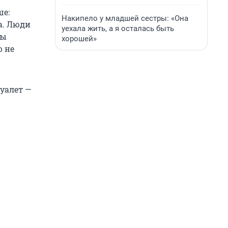
ше:
Накипело у младшей сестры: «Она
а. Люди
уехала жить, а я осталась быть
цы
хорошей»
о не
туалет —