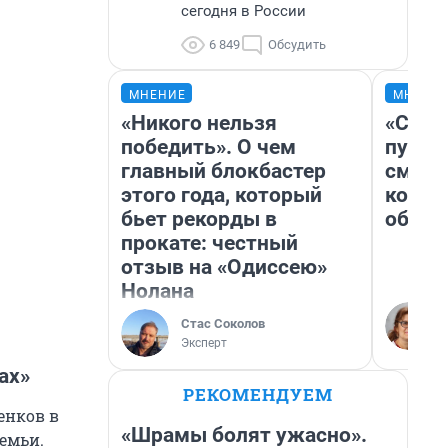
сегодня в России
6 849
Обсудить
МНЕНИЕ
МНЕНИ
«Никого нельзя
«Спут
победить». О чем
пургу»
главный блокбастер
смерт
этого года, который
котор
бьет рекорды в
обнар
прокате: честный
отзыв на «Одиссею»
Нолана
Стас Соколов
Эксперт
ах»
РЕКОМЕНДУЕМ
енков в
«Шрамы болят ужасно».
емьи.