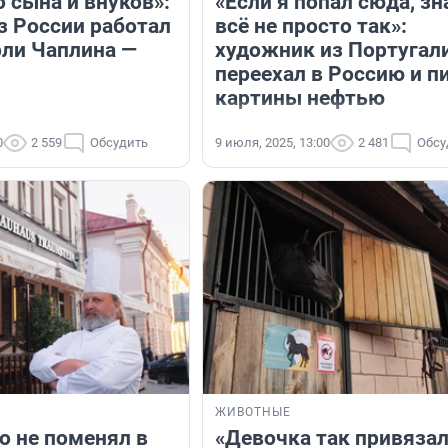
 сына и внуков»:
«Если я попал сюда, зн
з России работал
всё не просто так»:
рли Чаплина —
художник из Португал
переехал в Россию и п
картины нефтью
0
2 559
Обсудить
9 июля, 2025, 13:00
2 481
Обсу
ЖИВОТНЫЕ
о не поменял в
«Девочка так привязал