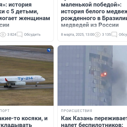
я»: история
маленькой победой»:
и с 5 детьми,
история белого медве
могает женщинам
рожденного в Бразили
ссии
медведей из России
3 824
Обсудить
8 марта, 2025, 13:00
3 135
Обсу
ПОРТ
ПРОИСШЕСТВИЯ
кие-то косяки, и
Как Казань переживае
ткладывать
налет беспилотников: