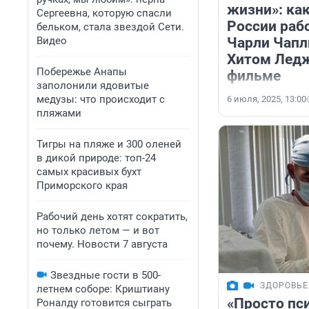
жизни»: ка
Сергеевна, которую спасли
России раб
бельком, стала звездой Сети.
Видео
Чарли Чапл
Хитом Лед
Побережье Анапы
фильме
заполонили ядовитые
медузы: что происходит с
6 июля, 2025, 13:00
пляжами
Тигры на пляже и 300 оленей
в дикой природе: топ-24
самых красивых бухт
Приморского края
Рабочий день хотят сократить,
но только летом — и вот
почему. Новости 7 августа
Звездные гости в 500-
ЗДОРОВЬЕ
летнем соборе: Криштиану
«Просто пс
Роналду готовится сыграть