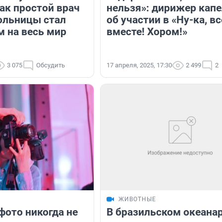
ак простой врач
нельзя»: дирижер кап
ольницы стал
об участии в «Ну-ка, вс
 на весь мир
вместе! Хором!»
3 075
Обсудить
17 апреля, 2025, 17:30
2 499
2
ЖИВОТНЫЕ
фото никогда не
В бразильском океана