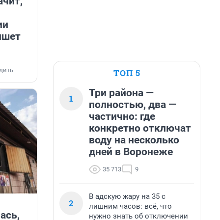
ачит,
ии
ишет
дить
ТОП 5
Три района —
1
полностью, два —
частично: где
конкретно отключат
воду на несколько
дней в Воронеже
35 713
9
В адскую жару на 35 с
2
лишним часов: всё, что
ась,
нужно знать об отключении