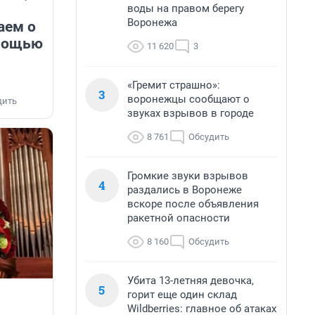
воды на правом берегу
Воронежа
аем о
омощью
11 620
3
«Гремит страшно»:
3
воронежцы сообщают о
дить
звуках взрывов в городе
8 761
Обсудить
Громкие звуки взрывов
4
раздались в Воронеже
вскоре после объявления
ракетной опасности
8 160
Обсудить
Убита 13-летняя девочка,
5
горит еще один склад
Wildberries: главное об атаках