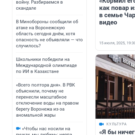
«Кормил его
войну. Разбираемся в
как повар и
скандале
в семье Ча
видео
В Минобороны сообщили об
атаке на Воронежскую
область сегодня днём, хотя
опасность не объявляли — что
15 июля, 2025, 19:3
случилось?
Школьники победили на
Международной олимпиаде
по ИИ в Казахстане
«Всего полтора дня». В РВК
объяснили, почему не
перенесли масштабное
отключение воды на правом
берегу Воронежа из-за
аномальной жары
КУЛЬТУРА
«Чтобы нас носили на
«Я бы ничег
ручках, мы любим»: нерпа