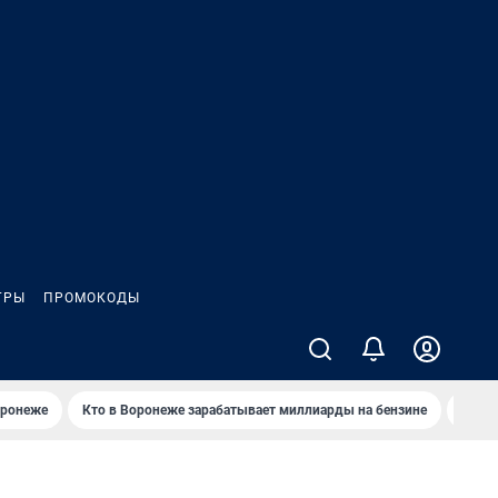
ГРЫ
ПРОМОКОДЫ
оронеже
Кто в Воронеже зарабатывает миллиарды на бензине
Где в