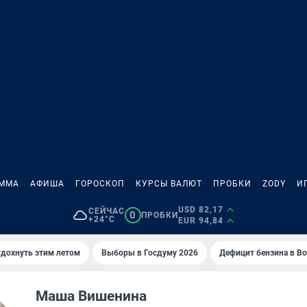
АММА
АФИША
ГОРОСКОП
КУРСЫ ВАЛЮТ
ПРОБКИ
ZODY
И
USD 82,17
СЕЙЧАС
0
ПРОБКИ
+24°C
EUR 94,84
тдохнуть этим летом
Выборы в Госдуму 2026
Дефицит бензина в В
Маша Вишенина