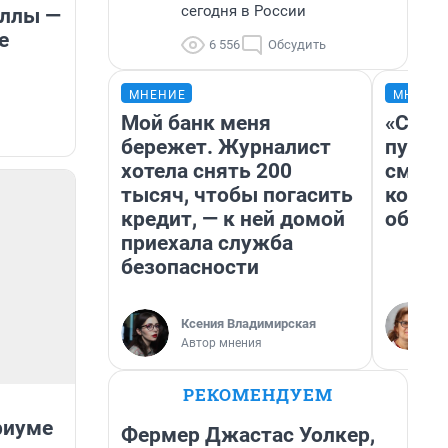
сегодня в России
еллы —
е
6 556
Обсудить
МНЕНИЕ
МНЕНИ
Мой банк меня
«Спут
бережет. Журналист
пургу»
хотела снять 200
смерт
тысяч, чтобы погасить
котор
кредит, — к ней домой
обнар
приехала служба
безопасности
Ксения Владимирская
Автор мнения
РЕКОМЕНДУЕМ
риуме
Фермер Джастас Уолкер,