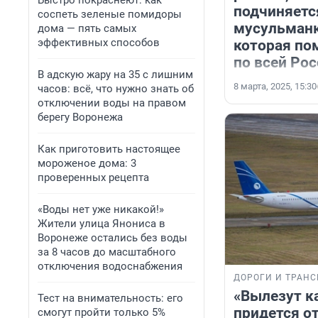
Быстро покраснеют: как
подчиняетс
соспеть зеленые помидоры
мусульманк
дома — пять самых
эффективных способов
которая по
по всей Ро
В адскую жару на 35 с лишним
8 марта, 2025, 15:30
часов: всё, что нужно знать об
отключении воды на правом
берегу Воронежа
Как приготовить настоящее
мороженое дома: 3
проверенных рецепта
«Воды нет уже никакой!»
Жители улица Янониса в
Воронеже остались без воды
за 8 часов до масштабного
отключения водоснабжения
ДОРОГИ И ТРАНС
«Вылезут ка
Тест на внимательность: его
придется о
смогут пройти только 5%