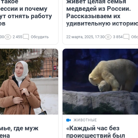
 такое
живет целая семья
ессии и почему
медведей из России.
ут отнять работу
Рассказываем их
ов
удивительную истори
:00
2 455
Обсудить
22 марта, 2025, 17:30
3 854
Обс
ЖИВОТНЫЕ
мье, где муж
«Каждый час без
ена
происшествий был