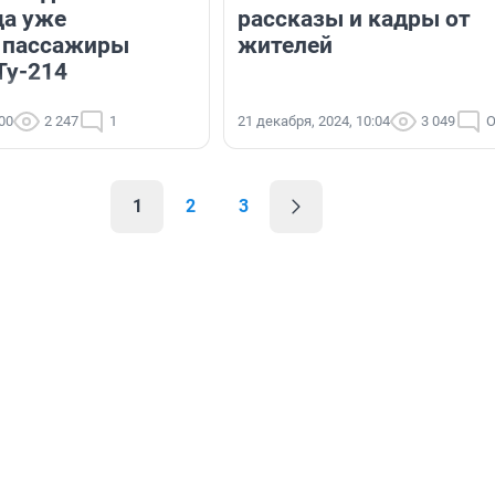
да уже
рассказы и кадры от
 пассажиры
жителей
Ту-214
:00
2 247
1
21 декабря, 2024, 10:04
3 049
О
1
2
3