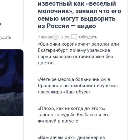
известный как «веселый
молочник», заявил что его
семью могут выдворить
ю
из России — видео
7 часов
3 793
Обсудить
удить
«Сыночки-корзиночки» заполонили
Екатеринбург: почему уральские
парни массово оставили жен без
цветов
«Четыре месяца больничных»: в
Ярославле автомобилист изувечил
пассажира «Яавтобуса»
«Плохо, как никогда до этого»:
таролог о судьбе Кузбасса и его
жителей в августе
«Вам зачем он?»: дизайнер из