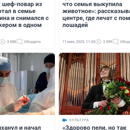
к шеф-повар из
что семья выкупила
отал в семье
животное»: рассказыв
ина и снимался с
центре, где лечат с п
жером в одном
лошадей
3 088
Обсудить
11 мая, 2025, 11:30
3 599
Обсу
КУЛЬТУРА
иханул и начал
«Здорово пели, но так