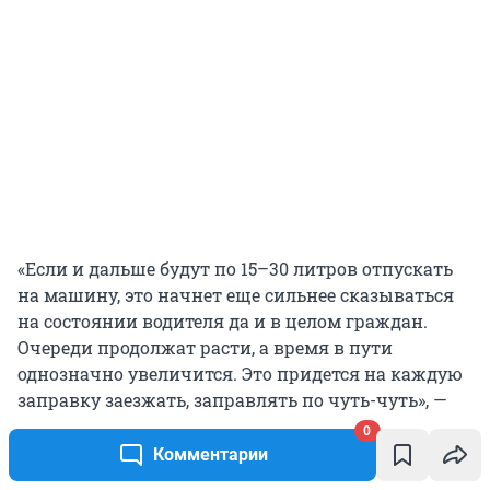
«Если и дальше будут по 15–30 литров отпускать
на машину, это начнет еще сильнее сказываться
на состоянии водителя да и в целом граждан.
Очереди продолжат расти, а время в пути
однозначно увеличится. Это придется на каждую
заправку заезжать, заправлять по чуть-чуть», —
добавил водитель, которому только предстоит
0
проехать Забайкальский край.
Комментарии