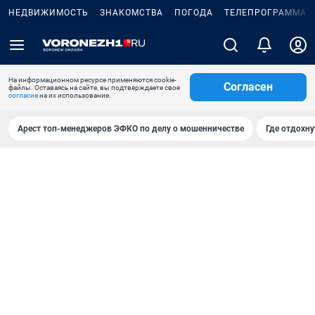
НЕДВИЖИМОСТЬ
ЗНАКОМСТВА
ПОГОДА
ТЕЛЕПРОГРАММА
На информационном ресурсе применяются cookie-
Согласен
файлы. Оставаясь на сайте, вы подтверждаете свое
согласие
на их использование.
Арест топ-менеджеров ЭФКО по делу о мошенничестве
Где отдохну