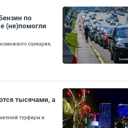
Бензин по
е (не)помогли
возможного сценария,
тся тысячами, а
авителей турфирм и