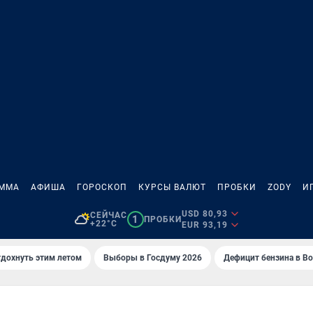
АММА
АФИША
ГОРОСКОП
КУРСЫ ВАЛЮТ
ПРОБКИ
ZODY
И
USD 80,93
СЕЙЧАС
1
ПРОБКИ
+22°C
EUR 93,19
тдохнуть этим летом
Выборы в Госдуму 2026
Дефицит бензина в В