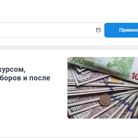
Примен
курсом,
боров и после