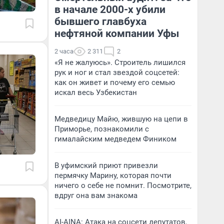
в начале 2000-х убили
бывшего главбуха
нефтяной компании Уфы
2 часа
2 311
2
«Я не жалуюсь». Строитель лишился
рук и ног и стал звездой соцсетей:
как он живет и почему его семью
искал весь Узбекистан
Медведицу Майю, жившую на цепи в
Приморье, познакомили с
гималайским медведем Фиником
В уфимский приют привезли
пермячку Марину, которая почти
ничего о себе не помнит. Посмотрите,
вдруг она вам знакома
AI-AINA: Атака на соцсети депутатов,