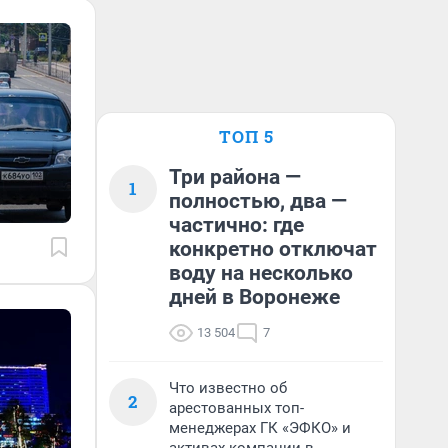
ТОП 5
Три района —
1
полностью, два —
частично: где
конкретно отключат
воду на несколько
дней в Воронеже
13 504
7
Что известно об
2
арестованных топ-
менеджерах ГК «ЭФКО» и