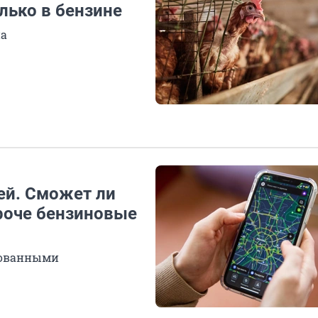
лько в бензине
на
ей. Сможет ли
роче бензиновые
ебованными