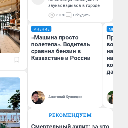
звуках взрывов в городе
6 370
Обсудить
МНЕНИЕ
МНЕНИЕ
«Машина просто
Продаш
полетела». Водитель
возьмут
сравнил бензин в
нам го
Казахстане и России
налого
коснет
даже р
Анатолий Кузнецов
Ан
РЕКОМЕНДУЕМ
Смертельный аудит: за что