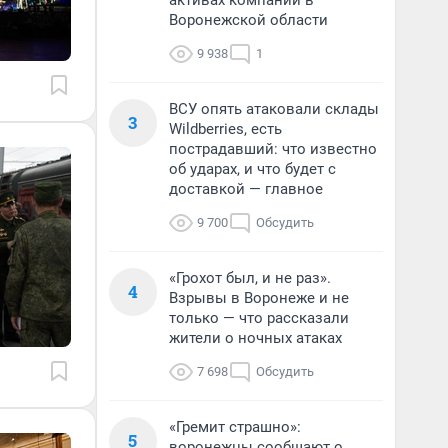
активах компании в
Воронежской области
9 938
1
ВСУ опять атаковали склады
3
Wildberries, есть
пострадавший: что известно
об ударах, и что будет с
доставкой — главное
9 700
Обсудить
«Грохот был, и не раз».
4
Взрывы в Воронеже и не
только — что рассказали
жители о ночных атаках
7 698
Обсудить
«Гремит страшно»:
5
воронежцы сообщают о