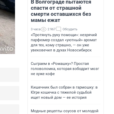
В Волгограде пытаются
спасти от страшной
смерти оставшихся без
мамы ежат
3 часа
2 967
Обсудить
«Протянуть руку помощи»: незрячий
парфюмер создал «уютный» аромат
для тех, кому страшно, — он уже
увековечил в духах Новосибирск
Сыграем в «Ромашку»? Простая
головоломка, которая взбодрит мозг
не хуже кофе
Кишечник был собран в гармошку: в
Югре кошечка с тяжелой судьбой
ищет новый дом — ее история
Модные рецепты соусов от молодой