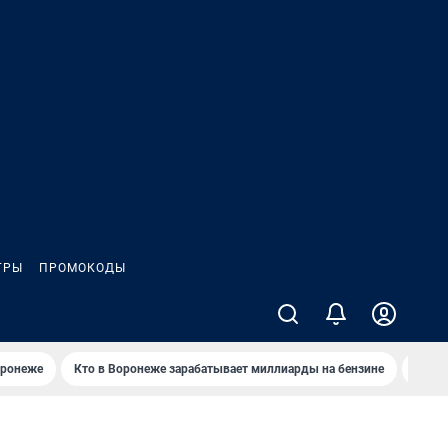
ГРЫ
ПРОМОКОДЫ
оронеже
Кто в Воронеже зарабатывает миллиарды на бензине
Где в