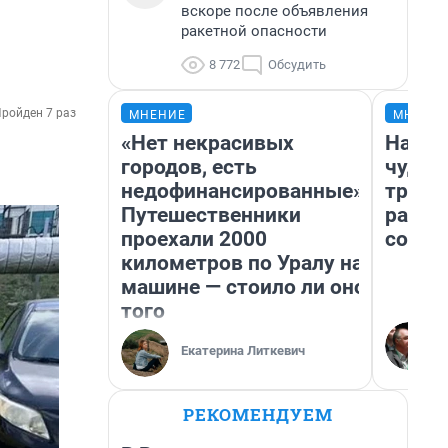
вскоре после объявления
ракетной опасности
8 772
Обсудить
ройден 7 раз
МНЕНИЕ
МНЕНИ
«Нет некрасивых
Насле
городов, есть
чудом
недофинансированные».
транс
Путешественники
разне
проехали 2000
совет
километров по Уралу на
машине — стоило ли оно
того
Екатерина Литкевич
РЕКОМЕНДУЕМ