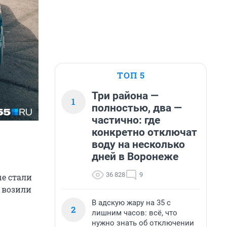
ТОП 5
Три района —
1
полностью, два —
частично: где
конкретно отключат
воду на несколько
дней в Воронеже
36 828
9
е стали
о возили
В адскую жару на 35 с
2
лишним часов: всё, что
нужно знать об отключении