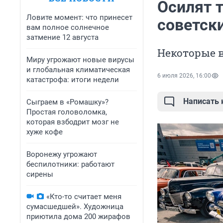
Осилят т
Ловите момент: что принесет
советск
вам полное солнечное
затмение 12 августа
Некоторые в
Миру угрожают новые вирусы
и глобальная климатическая
6 июля 2026, 16:00
катастрофа: итоги недели
Написать
Сыграем в «Ромашку»?
Простая головоломка,
которая взбодрит мозг не
хуже кофе
Воронежу угрожают
беспилотники: работают
сирены
«Кто-то считает меня
сумасшедшей». Художница
приютила дома 200 жирафов