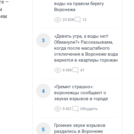
ге —
воды на правом берегу
ы
Воронежа
аем
23 828
12
«Девять утра, а воды нет!
3
Обманули?» Рассказываем,
когда после масштабного
отключения в Воронеже вода
вернется в квартиры горожан
9 599
47
«Гремит страшно»:
4
воронежцы сообщают о
звуках взрывов в городе
9 431
Обсудить
Громкие звуки взрывов
5
раздались в Воронеже