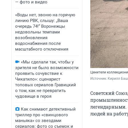
— фото и видео
«Воды нет, звоню на горячую
линию РВК, слышу: „Ваша
очередь 74!“ Воронежцы
недовольны темпами
возобновления
водоснабжения после
масштабного отключения
«Мы сделали так, чтобы у
зрителя не было возможности
Ценители коллекцион
проявить сочувствие к
Чикатило»: сценарист
Источник: 
Кирилл Баш
топовых сериалов Гравицкий
о том, как не превратить
Советский Союз
чудовище в героя
промышленность
легендарными. «
Как снимают детективный
людей на работ
триллер про «свинцового
маньяка» со звездами
сериалов: фото со съемок и