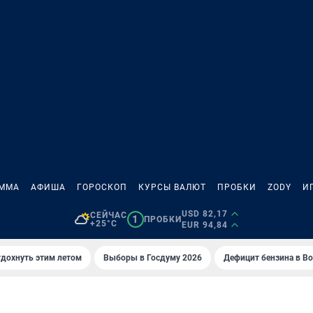
АММА
АФИША
ГОРОСКОП
КУРСЫ ВАЛЮТ
ПРОБКИ
ZODY
И
USD 82,17
СЕЙЧАС
1
ПРОБКИ
+25°C
EUR 94,84
тдохнуть этим летом
Выборы в Госдуму 2026
Дефицит бензина в В