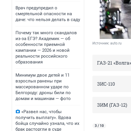
Врач предупредил о
смертельной опасности на
даче: что нельзя делать в саду
Почему так много скандалов
из-за ЕГЭ? Академик — об
Источник: 
auto.ru
особенности приемной
кампании — 2026 и новой
реальности российского
образования
ГАЗ-21 «Волга
Минимум двое детей и 11
взрослых ранены при
ЗИС-110
массированном ударе по
Белгороду: дроны били по
домам и машинам — фото
ЗИМ (ГАЗ-12)
«Развел нас, чтобы
получить выплату». Вдова
бойца случайно узнала, что их
3 / 10
брак расторгли в суде