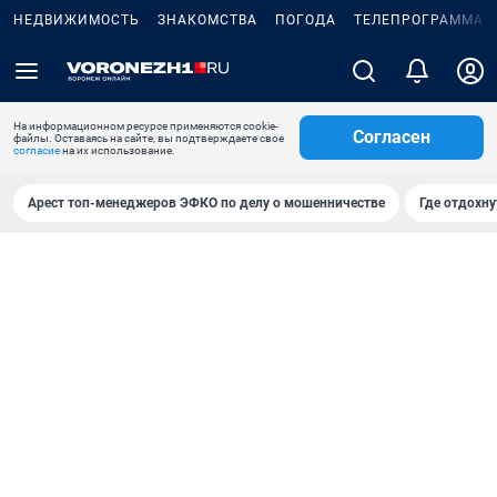
НЕДВИЖИМОСТЬ
ЗНАКОМСТВА
ПОГОДА
ТЕЛЕПРОГРАММА
На информационном ресурсе применяются cookie-
Согласен
файлы. Оставаясь на сайте, вы подтверждаете свое
согласие
на их использование.
Арест топ-менеджеров ЭФКО по делу о мошенничестве
Где отдохну