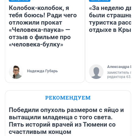
Колобок-колобок, я
«За неделю две
тебя боюсь! Ради чего
были страшные
отложили прокат
туристка расск
«Человека-паука» —
отдыхе в Крым
отзыв о фильме про
«человека-булку»
Александра Ис
Надежда Губарь
заместитель гл
редактора 63.RU
РЕКОМЕНДУЕМ
Победили опухоль размером с яйцо и
вытащили младенца с того света.
Пять историй врачей из Тюмени со
счастливым концом