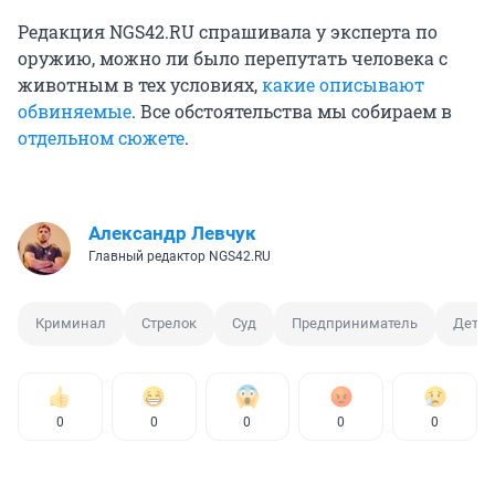
Редакция NGS42.RU спрашивала у эксперта по
оружию, можно ли было перепутать человека с
животным в тех условиях,
какие описывают
обвиняемые
. Все обстоятельства мы собираем в
отдельном сюжете
.
Александр Левчук
Главный редактор NGS42.RU
Криминал
Стрелок
Суд
Предприниматель
Детск
0
0
0
0
0