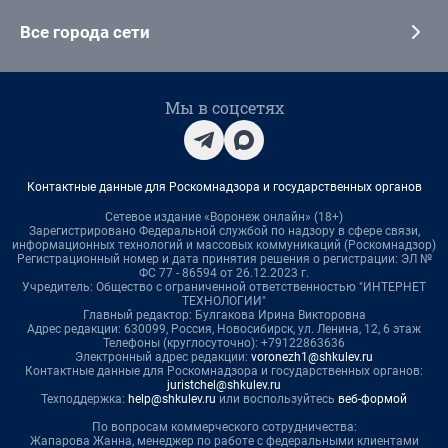
Все города сети
Мы в соцсетях
Контактные данные для Роскомнадзора и государственных органов
Сетевое издание «Воронеж онлайн» (18+)
Зарегистрировано Федеральной службой по надзору в сфере связи,
информационных технологий и массовых коммуникаций (Роскомнадзор)
Регистрационный номер и дата принятия решения о регистрации: ЭЛ №
ФС 77 - 86594 от 26.12.2023 г.
Учредитель: Общество с ограниченной ответственностью "ИНТЕРНЕТ
ТЕХНОЛОГИИ"
Главный редактор: Булгакова Ирина Викторовна
Адрес редакции: 630099, Россия, Новосибирск, ул. Ленина, 12, 6 этаж
Телефоны (круглосуточно): +79122863636
Электронный адрес редакции:
voronezh1@shkulev.ru
Контактные данные для Роскомнадзора и государственных органов:
juristchel@shkulev.ru
Техподдержка:
help@shkulev.ru
или воспользуйтесь
веб-формой
По вопросам коммерческого сотрудничества:
Жапарова Жанна, менеджер по работе с федеральными клиентами